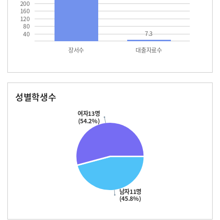
200
160
120
80
7.3
40
장서수
대출자료수
성별학생수
남자
여자
11.0
13.0
여자13명
(54.2%)
남자11명
(45.8%)