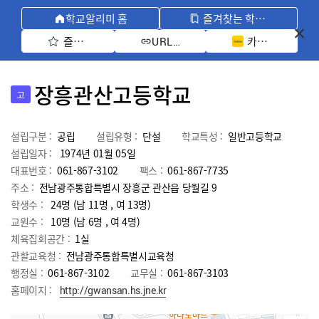
학교알리미 홈
즐겨찾는 학교 모아보기
즐겨찾기 선택
카카오톡 공유 
URL 복사
장흥관산고등학교
고
설립구분 :
공립
설립유형 :
단설
학교특성 :
일반고등학교
설립일자 :
1974년 01월 05일
대표번호 :
061-867-3102
팩스 :
061-867-7735
주소 :
전남광주통합특별시 장흥군 관산읍 당월길 9
학생수 :
24명 (남 11명 , 여 13명)
교원수 :
10명
(남
6
명 , 여
4
명)
체육집회공간 :
1실
관할교육청 :
전남광주통합특별시교육청
행정실 :
061-867-3102
교무실 :
061-867-3103
홈페이지 :
http://gwansan.hs.jne.kr