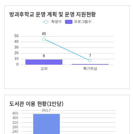
방과후학교 운영 계획 및 운영 지원현황
교과
특기적성
학생수
프로그램수
학생수
프로그램수
45
도서관 이용 현황(1인당)
391.7
장서수
대출자료수
391.7
400
360
320
280
240