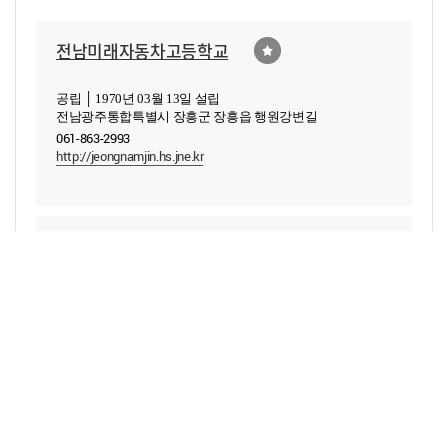
전남미래자동차고등학교
공립 │ 1970년 03월 13일 설립
전남광주통합특별시 장흥군 장흥읍 행원강변길
061-863-2993
http://jeongnamjin.hs.jne.kr
한국말산업고등학교
공립 │ 1984년 11월 27일 설립
전남광주통합특별시 장흥군 대덕읍 도청신월로 155
061-860-8020
http://korhorse.hs.jne.kr
장흥고등학교