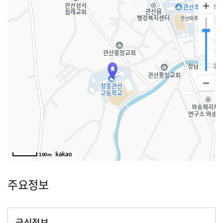
100m
주요정보
급식정보