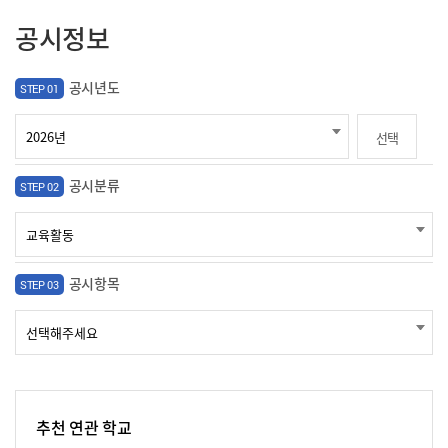
공시정보
공시년도
STEP 01
선택
공시분류
STEP 02
공시항목
STEP 03
추천 연관 학교