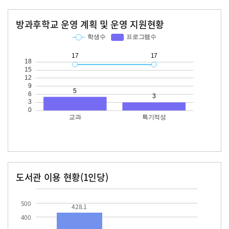
방과후학교 운영 계획 및 운영 지원현황
교과
특기적성
학생수
프로그램수
학생수
프로그램수
17
17
도서관 이용 현황(1인당)
장서수
대출자료수
428.1
20.4
500
428.1
400