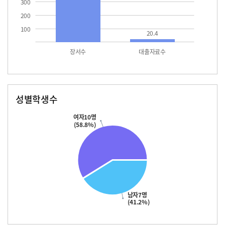
300
200
100
20.4
장서수
대출자료수
성별학생수
남자
여자
10.0
여자10명
(58.8%)
남자7명
(41.2%)