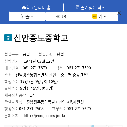
학교알리미 홈
즐겨찾는 학교 모아보기
즐겨찾기 선택
카카오톡 공유 
URL 복사
신안증도중학교
중
설립구분 :
공립
설립유형 :
단설
설립일자 :
1971년 03월 12일
대표번호 :
061-271-7679
팩스 :
061-271-7520
주소 :
전남광주통합특별시 신안군 증도면 증동길 53
학생수 :
17명 (남 7명 , 여 10명)
교원수 :
9명
(남
6
명 , 여
3
명)
체육집회공간 :
1실
관할교육청 :
전남광주통합특별시신안교육지원청
행정실 :
061-271-7508
교무실 :
061-271-7679
홈페이지 :
http://jeungdo.ms.jne.kr