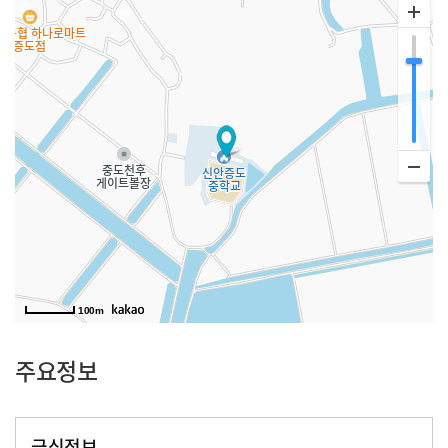
100m
주요정보
급식정보