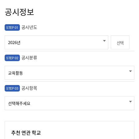
공시정보
공시년도
STEP 01
선택
공시분류
STEP 02
공시항목
STEP 03
추천 연관 학교