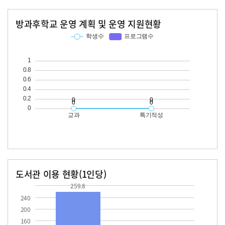
방과후학교 운영 계획 및 운영 지원현황
교과
특기적성
학생수
프로그램수
학생수
프로그램수
도서관 이용 현황(1인당)
장서수
대출자료수
259.8
259.8
240
200
160