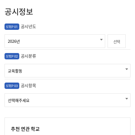
공시정보
공시년도
STEP 01
선택
공시분류
STEP 02
공시항목
STEP 03
추천 연관 학교