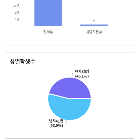
120
80
40
9
장서수
대출자료수
성별학생수
남자
여자
41.0
35.0
여자35명
(46.1%)
남자41명
(53.9%)