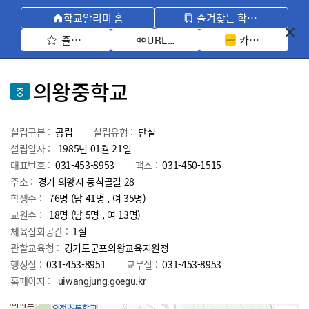
학교알리미 홈
즐겨찾는 학교 모아보기
즐겨찾기 선택
카카오톡 공유 
URL 복사
의왕중학교
중
설립구분 :
공립
설립유형 :
단설
설립일자 :
1985년 01월 21일
대표번호 :
031-453-8953
팩스 :
031-450-1515
주소 :
경기 의왕시 등칙골길 28
학생수 :
76명 (남 41명 , 여 35명)
교원수 :
18명
(남
5
명 , 여
13
명)
체육집회공간 :
1실
관할교육청 :
경기도군포의왕교육지원청
행정실 :
031-453-8951
교무실 :
031-453-8953
홈페이지 :
uiwangjung.goegu.kr