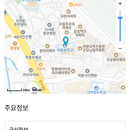
100m
주요정보
급식정보