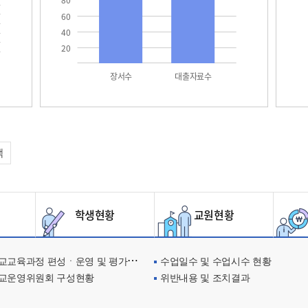
80
60
40
20
장서수
대출자료수
택
학생현황
교원현황
교육과정 편성ㆍ운영 및 평가에 관한 사항
수업일수 및 수업시수 현황
교운영위원회 구성현황
위반내용 및 조치결과