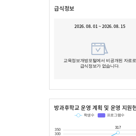
급식정보
2026. 08. 01 ~ 2026. 08. 15
교육정보개방포털에서 비공개된 자료
급식정보가 없습니다.
방과후학교 운영 계획 및 운영 지원
교과
특기적성
학생수
프로그램수
학생수
프로그램수
92
317
42