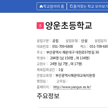
학교알리미 홈
즐겨찾는 학교 모아보
양운초등학교
초
설립구분 :
공립
설립유형 :
단설
설립일자 
대표번호 :
051-709-6800
팩스 :
051-709-68
주소 :
부산광역시 해운대구 대천로67번길 36
학생수 :
284명 (남 150명 , 여 134명)
교원수 :
24명
(남
7
명 , 여
17
명)
체육집회공간 :
1실
관할교육청 :
부산광역시해운대교육지원청
행정실 :
교무실 :
홈페이지 :
http://www.yangun.es.kr/
주요정보