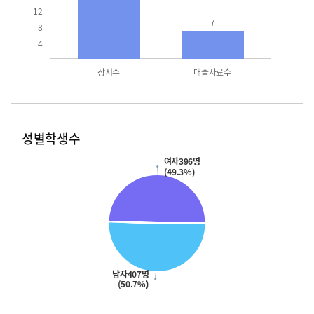
12
7
8
4
장서수
대출자료수
성별학생수
남자
여자
407.0
396.0
여자396명
(49.3%)
남자407명
(50.7%)