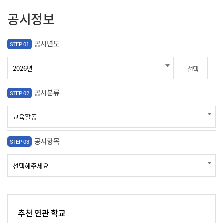
공시정보
공시년도
STEP 01
선택
공시분류
STEP 02
공시항목
STEP 03
추천 연관 학교