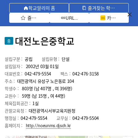
학교알리미 홈
즐겨찾는 학교 모아보기
즐겨찾기 선택
카카오톡 공유 
URL 복사
대전노은중학교
중
설립구분 :
공립
설립유형 :
단설
설립일자 :
2002년 03월 01일
대표번호 :
042-479-5554
팩스 :
042-476-3158
주소 :
대전광역시 유성구 노은동로 104
학생수 :
803명 (남 407명 , 여 396명)
교원수 :
59명
(남
15
명 , 여
44
명)
체육집회공간 :
1실
관할교육청 :
대전광역시서부교육지원청
행정실 :
042-479-5554
교무실 :
042-479-5504
홈페이지 :
http://noeunms.djsch.kr