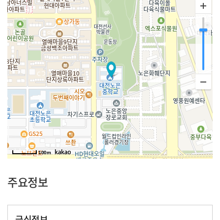
100m
주요정보
급식정보