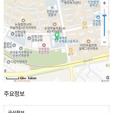
100m
주요정보
급식정보