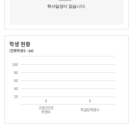
학사일정이 없습니다.
학생 현황
(전체학생수 : 84)
교원1인당 학생수
학급당학생수
100
80
60
40
20
0
0
교원1인당
학급당학생수
학생수