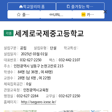
학교알리미 홈
즐겨찾는 학교 모아보기
즐겨찾기 선택
카카오톡 공유 
URL 복사
세계로국제중고등학교
각종
설립구분 :
공립
설립유형 :
단설
학교특성 :
설립일자 :
2025년 03월 01일
대표번호 :
032-627-2250
팩스 :
032-442-2107
주소 :
인천광역시 남동구 논현고잔로 215
학생수 :
84명 (남 36명 , 여 48명)
교원수 :
28명
(남
6
명 , 여
22
명)
체육집회공간 :
0실
관할교육청 :
인천광역시교육청
행정실 :
032-627-2284
교무실 :
032-627-2250
홈페이지 :
http://segyero.icesc.kr/