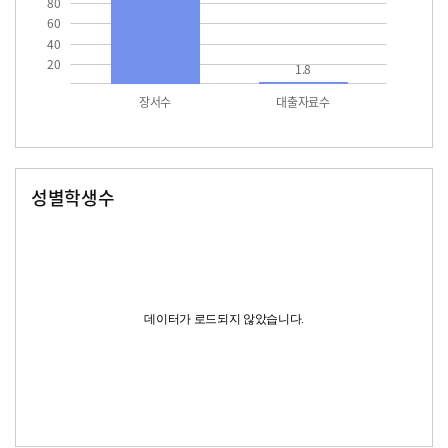
80
60
40
20
1.8
장서수
대출자료수
성별학생수
남자
여자
데이터가 로드되지 않았습니다.