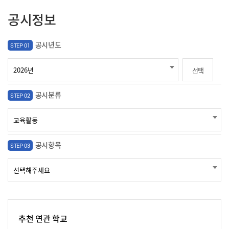
공시정보
공시년도
STEP 01
선택
공시분류
STEP 02
공시항목
STEP 03
추천 연관 학교