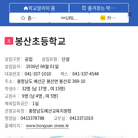
학교알리미 홈
즐겨찾는 학교 모아보기
즐겨찾기 선택
카카오톡 공유 
URL 복사
봉산초등학교
초
설립구분 :
공립
설립유형 :
단설
설립일자 :
1936년 04월 01일
대표번호 :
041-337-1010
팩스 :
041-337-4544
주소 :
충청남도 예산군 봉산면 봉산로 369-10
학생수 :
32명 (남 17명 , 여 15명)
교원수 :
9명
(남
4
명 , 여
5
명)
체육집회공간 :
1실
관할교육청 :
충청남도예산교육지원청
행정실 :
0413378788
교무실 :
0413371010
홈페이지 :
www.bongsan.cnees.kr