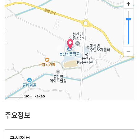
100m
주요정보
급식정보