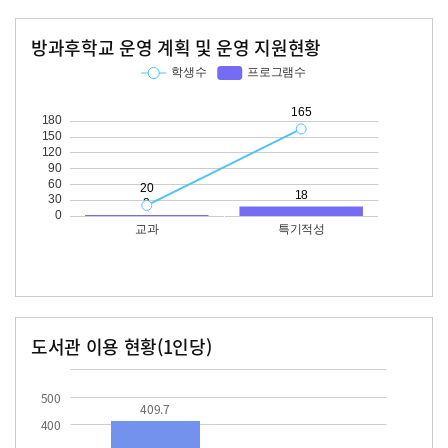
방과후학교 운영 계획 및 운영 지원현황
교과
특기적성
학생수
프로그램수
학생수
프로그램수
20
165
18
도서관 이용 현황(1인당)
장서수
대출자료수
409.7
46.7
500
409.7
400