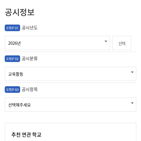
공시정보
공시년도
STEP 01
선택
공시분류
STEP 02
공시항목
STEP 03
추천 연관 학교