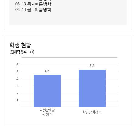
08. 13 목 - 여름방학
08. 14 금 - 여름방학
학생 현황
(전체학생수 : 32)
교원1인당 학생수
학급당학생수
6
5.3
4.6
5
4
3
2
1
교원1인당
학급당학생수
학생수