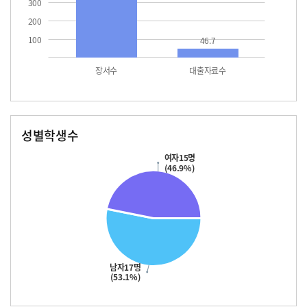
300
200
100
46.7
장서수
대출자료수
성별학생수
남자
여자
17.0
15.0
여자15명
(46.9%)
남자17명
(53.1%)