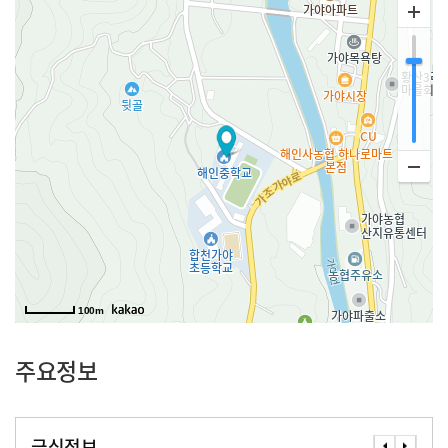
100m
주요정보
급식정보