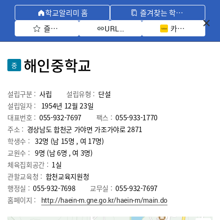
학교알리미 홈
즐겨찾는 학교 모아보기
즐겨찾기 선택
카카오톡 공유 
URL 복사
해인중학교
중
설립구분 :
사립
설립유형 :
단설
설립일자 :
1954년 12월 23일
대표번호 :
055-932-7697
팩스 :
055-933-1770
주소 :
경상남도 합천군 가야면 가조가야로 2871
학생수 :
32명 (남 15명 , 여 17명)
교원수 :
9명
(남
6
명 , 여
3
명)
체육집회공간 :
1실
관할교육청 :
합천교육지원청
행정실 :
055-932-7698
교무실 :
055-932-7697
홈페이지 :
http://haein-m.gne.go.kr/haein-m/main.do