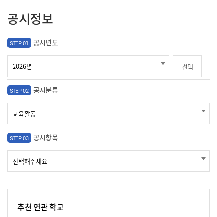
공시정보
공시년도
STEP 01
선택
공시분류
STEP 02
공시항목
STEP 03
추천 연관 학교