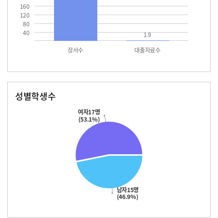
160
120
80
40
1.9
장서수
대출자료수
성별학생수
남자
여자
15.0
17.0
여자17명
(53.1%)
남자15명
(46.9%)