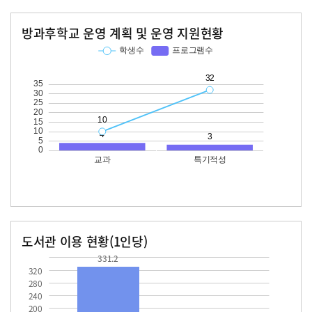
방과후학교 운영 계획 및 운영 지원현황
교과
특기적성
학생수
프로그램수
학생수
프로그램수
10
32
도서관 이용 현황(1인당)
장서수
대출자료수
331.2
331.2
320
280
240
200