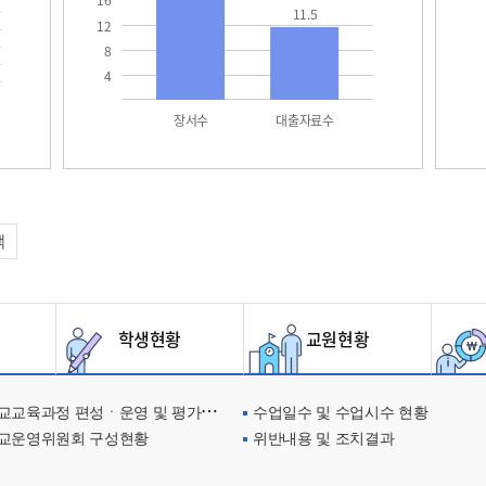
16
11.5
12
8
4
장서수
대출자료수
택
학생현황
교원현황
교육과정 편성ㆍ운영 및 평가에 관한 사항
수업일수 및 수업시수 현황
교운영위원회 구성현황
위반내용 및 조치결과