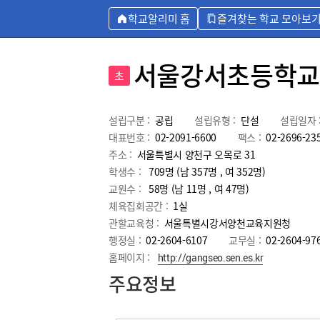
학교알리미 홈
즐겨찾는 학교 모아보
서울강서초등학교
초
설립구분 :
공립
설립유형 :
단설
설립일자 
대표번호 :
02-2091-6600
팩스 :
02-2696-23
주소 :
서울특별시 양천구 오목로 31
학생수 :
709명 (남 357명 , 여 352명)
교원수 :
58명
(남
11
명 , 여
47
명)
체육집회공간 :
1실
관할교육청 :
서울특별시강서양천교육지원청
행정실 :
02-2604-6107
교무실 :
02-2604-97
홈페이지 :
http://gangseo.sen.es.kr
주요정보