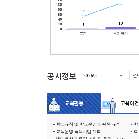
공시정보
선
교육활동
교육여건
학교규칙 및 학교운영에 관한 규정
학교
교육운영 특색사업 계획
학