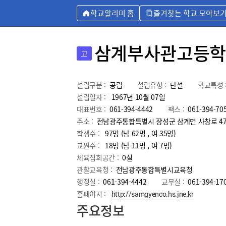
학교알리미 홈
즐겨찾는 학교 모아보
삼계부사관고등학
고
설립구분 :
공립
설립유형 :
단설
학교특성 
설립일자 :
1967년 10월 07일
대표번호 :
061-394-4442
팩스 :
061-394-70
주소 :
전남광주통합특별시 장성군 삼계면 사창로 4
학생수 :
97명 (남 62명 , 여 35명)
교원수 :
18명
(남
11
명 , 여
7
명)
체육집회공간 :
0실
관할교육청 :
전남광주통합특별시교육청
행정실 :
061-394-4442
교무실 :
061-394-17
홈페이지 :
http://samgyenco.hs.jne.kr
주요정보