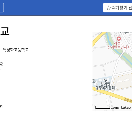
기
즐겨찾기 
교
:
특성화고등학교
52
7
04
100m