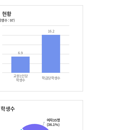
 현황
생수 : 97)
026. 08. 13 목 ~ 2026. 08. 19 수
2026. 08. 20 목 ~ 2026. 
16.2
3 목 - 여름방학
08. 22 토 - 토요휴업일
4 금 - 여름방학
5 토 - 광복절
6.9
7 월 - 대체공휴일
교원1인당
학급당학생수
학생수
별학생수
여자35명
(36.1%)