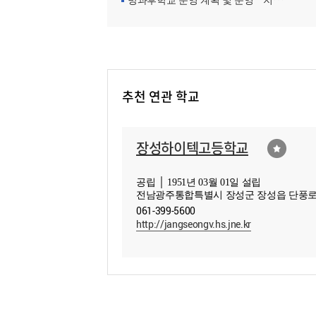
방과후학교 운영 계획 및 운영ㆍ지원현황
추천 연관 학교
장성하이텍고등학교
공립 │ 1951년 03월 01일 설립
전남광주통합특별시 장성군 장성읍 단풍로 
061-399-5600
http://jangseongv.hs.jne.kr