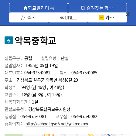
학교알리미 홈
즐겨찾는 학교 모아보기
즐겨찾기 선택
카카오톡 공유 
URL 복사
약목중학교
중
설립구분 :
공립
설립유형 :
단설
설립일자 :
1955년 05월 19일
대표번호 :
054-975-0081
팩스 :
054-975-0085
주소 :
경상북도 칠곡군 약목면 복성8길 20
학생수 :
94명 (남 46명 , 여 48명)
교원수 :
18명
(남
3
명 , 여
15
명)
체육집회공간 :
1실
관할교육청 :
경상북도칠곡교육지원청
행정실 :
054-975-0081
교무실 :
054-975-0082
홈페이지 :
http://school.gyo6.net/yakmokms