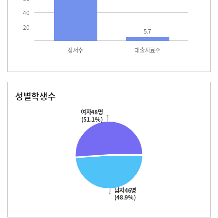
40
20
5.7
장서수
대출자료수
성별학생수
남자
여자
46.0
48.0
여자48명
(51.1%)
남자46명
(48.9%)