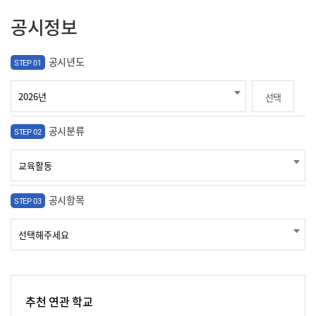
공시정보
공시년도
STEP 01
선택
공시분류
STEP 02
공시항목
STEP 03
추천 연관 학교