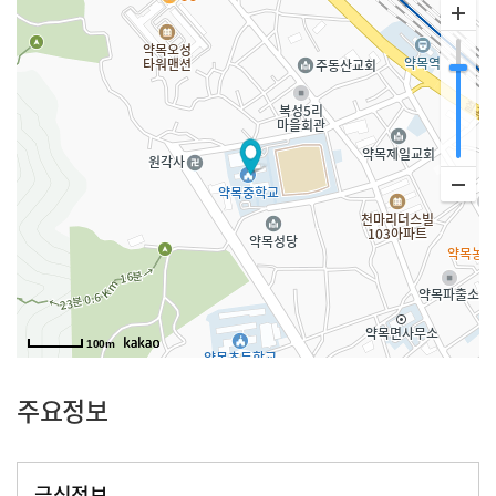
100m
주요정보
급식정보