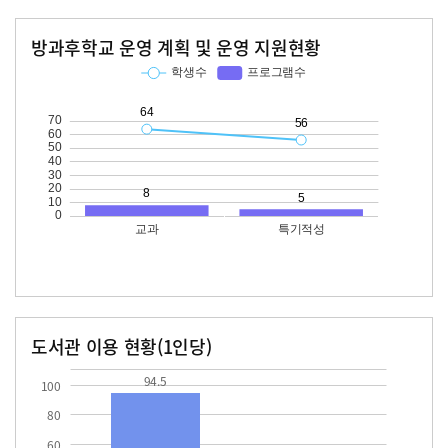
방과후학교 운영 계획 및 운영 지원현황
교과
특기적성
학생수
프로그램수
학생수
프로그램수
64
56
도서관 이용 현황(1인당)
장서수
대출자료수
94.5
94.5
100
80
60