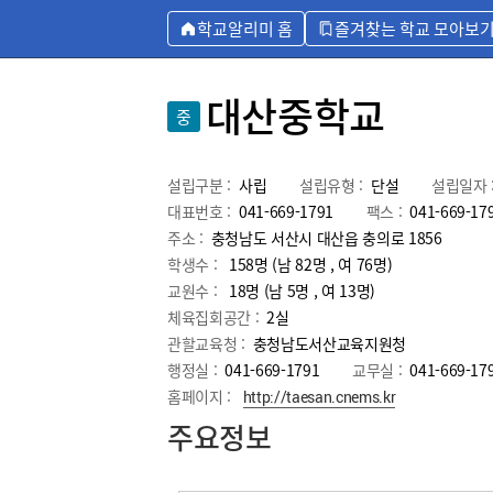
학교알리미 홈
즐겨찾는 학교 모아보
대산중학교
중
설립구분 :
사립
설립유형 :
단설
설립일자 
대표번호 :
041-669-1791
팩스 :
041-669-17
주소 :
충청남도 서산시 대산읍 충의로 1856
학생수 :
158명 (남 82명 , 여 76명)
교원수 :
18명
(남
5
명 , 여
13
명)
체육집회공간 :
2실
관할교육청 :
충청남도서산교육지원청
행정실 :
041-669-1791
교무실 :
041-669-17
홈페이지 :
http://taesan.cnems.kr
주요정보