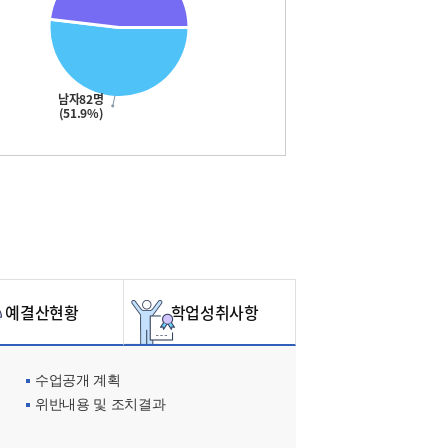
남자82명
(51.9%)
예결산현황
학업성취사항
수업공개 계획
위반내용 및 조치결과