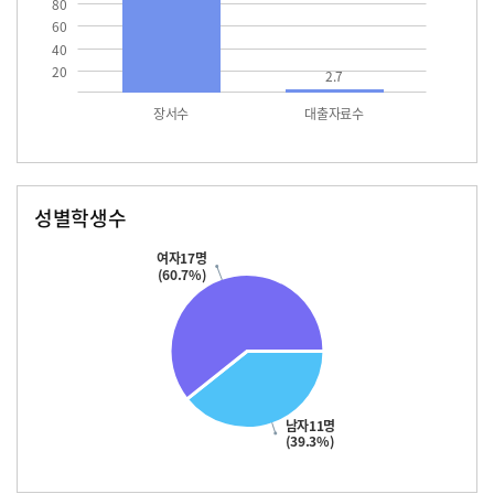
80
60
40
20
2.7
장서수
대출자료수
성별학생수
남자
여자
11.0
17.0
여자17명
(60.7%)
남자11명
(39.3%)