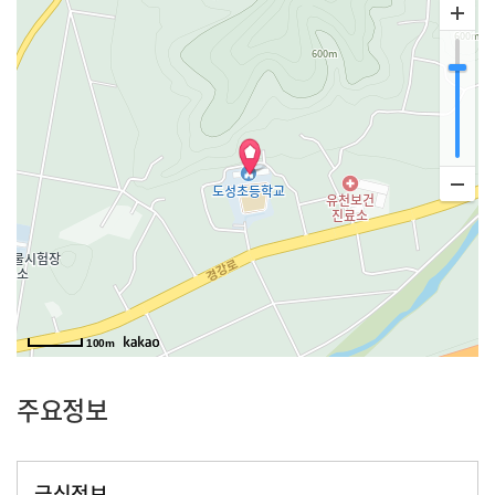
100m
주요정보
급식정보