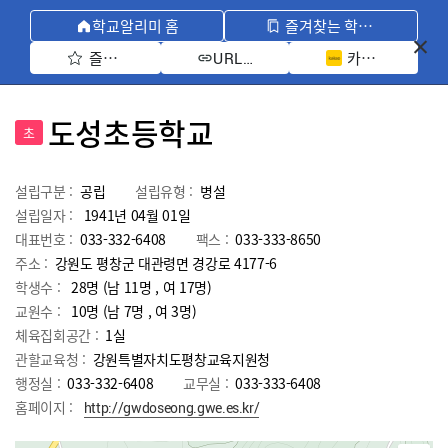
학교알리미 홈
즐겨찾는 학교 모아보기
즐겨찾기 선택
카카오톡 공유 
URL 복사
도성초등학교
초
설립구분 :
공립
설립유형 :
병설
설립일자 :
1941년 04월 01일
대표번호 :
033-332-6408
팩스 :
033-333-8650
주소 :
강원도 평창군 대관령면 경강로 4177-6
학생수 :
28명 (남 11명 , 여 17명)
교원수 :
10명
(남
7
명 , 여
3
명)
체육집회공간 :
1실
관할교육청 :
강원특별자치도평창교육지원청
행정실 :
033-332-6408
교무실 :
033-333-6408
홈페이지 :
http://gwdoseong.gwe.es.kr/