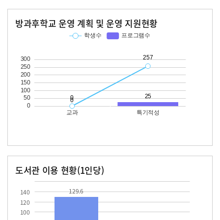
방과후학교 운영 계획 및 운영 지원현황
교과
특기적성
학생수
프로그램수
학생수
프로그램수
257
25
도서관 이용 현황(1인당)
장서수
대출자료수
129.6
129.6
140
120
100