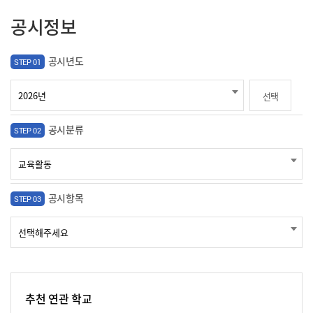
공시정보
공시년도
STEP 01
선택
공시분류
STEP 02
공시항목
STEP 03
추천 연관 학교