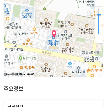
100m
주요정보
급식정보