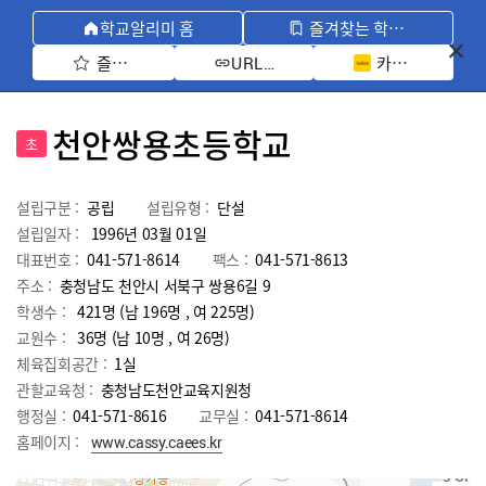
학교알리미 홈
즐겨찾는 학교 모아보기
즐겨찾기 선택
카카오톡 공유 
URL 복사
천안쌍용초등학교
초
설립구분 :
공립
설립유형 :
단설
설립일자 :
1996년 03월 01일
대표번호 :
041-571-8614
팩스 :
041-571-8613
주소 :
충청남도 천안시 서북구 쌍용6길 9
학생수 :
421명 (남 196명 , 여 225명)
교원수 :
36명
(남
10
명 , 여
26
명)
체육집회공간 :
1실
관할교육청 :
충청남도천안교육지원청
행정실 :
041-571-8616
교무실 :
041-571-8614
홈페이지 :
www.cassy.caees.kr