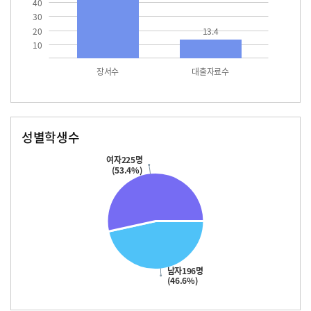
40
30
20
13.4
10
장서수
대출자료수
성별학생수
남자
여자
196.0
225.0
여자225명
(53.4%)
남자196명
(46.6%)