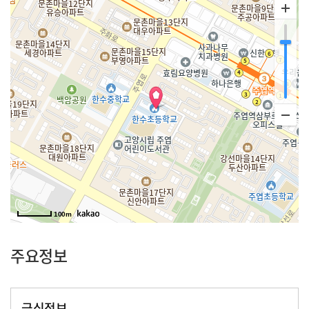
100m
주요정보
급식정보