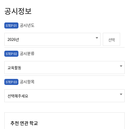
공시정보
공시년도
STEP 01
선택
공시분류
STEP 02
공시항목
STEP 03
추천 연관 학교