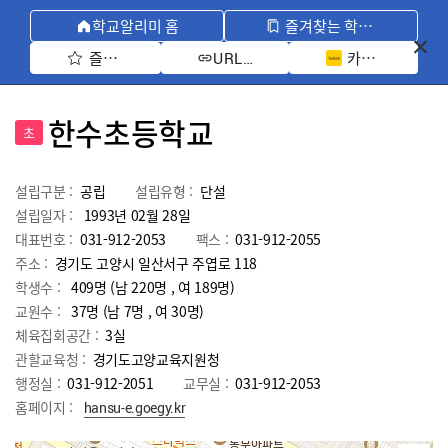
학교알리미 홈
즐겨찾는 학교 모아보기
즐겨찾기 선택
카카오톡 공유 
URL 복사
한수초등학교
초
설립구분 :
공립
설립유형 :
단설
설립일자 :
1993년 02월 28일
대표번호 :
031-912-2053
팩스 :
031-912-2055
주소 :
경기도 고양시 일산서구 주엽로 118
학생수 :
409명 (남 220명 , 여 189명)
교원수 :
37명
(남
7
명 , 여
30
명)
체육집회공간 :
3실
관할교육청 :
경기도고양교육지원청
행정실 :
031-912-2051
교무실 :
031-912-2053
홈페이지 :
hansu-e.goegy.kr