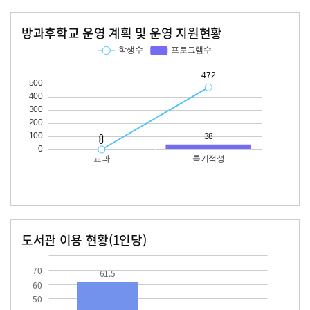
방과후학교 운영 계획 및 운영 지원현황
교과
특기적성
학생수
프로그램수
학생수
프로그램수
472
38
도서관 이용 현황(1인당)
장서수
대출자료수
61.5
22.0
70
61.5
60
50