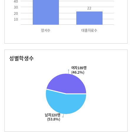
40
30
22
20
10
장서수
대출자료수
성별학생수
남자
여자
220.0
189.0
여자189명
(46.2%)
남자220명
(53.8%)