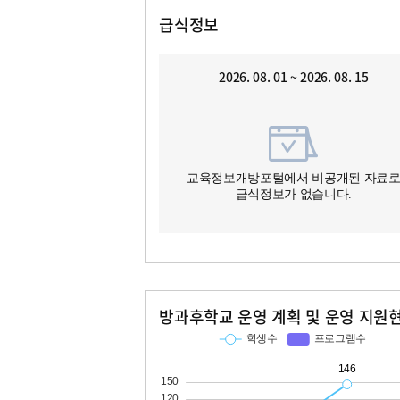
급식정보
2026. 08. 01 ~ 2026. 08. 15
교육정보개방포털에서 비공개된 자료
급식정보가 없습니다.
방과후학교 운영 계획 및 운영 지원
교과
특기적성
학생수
프로그램수
학생수
프로그램수
13
146
12