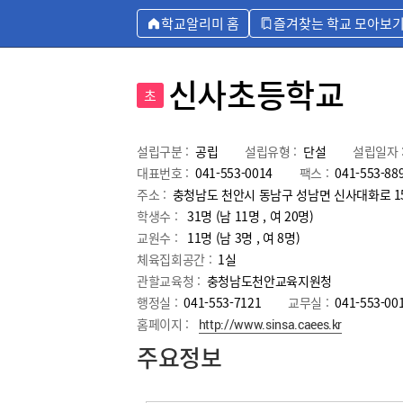
학교알리미 홈
즐겨찾는 학교 모아보
신사초등학교
초
설립구분 :
공립
설립유형 :
단설
설립일자 
대표번호 :
041-553-0014
팩스 :
041-553-88
주소 :
충청남도 천안시 동남구 성남면 신사대화로 1
학생수 :
31명 (남 11명 , 여 20명)
교원수 :
11명
(남
3
명 , 여
8
명)
체육집회공간 :
1실
관할교육청 :
충청남도천안교육지원청
행정실 :
041-553-7121
교무실 :
041-553-00
홈페이지 :
http://www.sinsa.caees.kr
주요정보