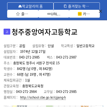
학교알리미 홈
즐겨찾는 학교 모아보기
즐겨찾기 선택
카카오톡 공유 
URL 복사
청주중앙여자고등학교
고
설립구분 :
공립
설립유형 :
단설
학교특성 :
일반고등학교
설립일자 :
1974년 12월 27일
대표번호 :
043-271-2985
팩스 :
043-271-2987
주소 :
충청북도 청주시 서원구 천석로 15
학생수 :
842명 (남 0명 , 여 842명)
교원수 :
66명
(남
19
명 , 여
47
명)
체육집회공간 :
1실
관할교육청 :
충청북도교육청
행정실 :
043-271-2984
교무실 :
043-271-2985
홈페이지 :
http://school.cbe.go.kr/cjjang-h