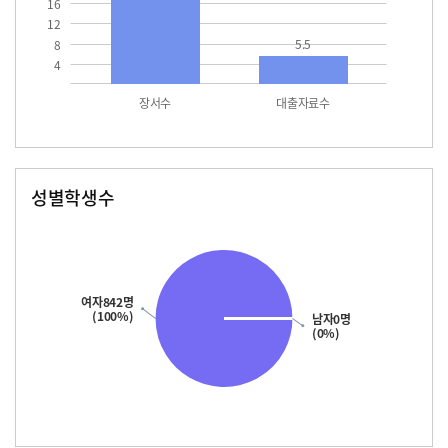
16
12
5.5
8
4
장서수
대출자료수
성별학생수
남자
여자
842.0
여자842명
(100%)
남자0명
(0%)