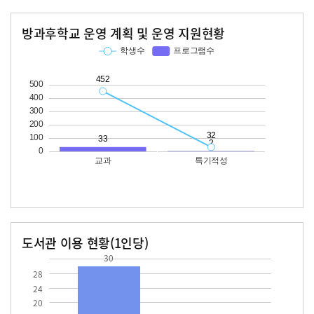
방과후학교 운영 계획 및 운영 지원현황
교과
특기적성
학생수
프로그램수
학생수
프로그램수
452
33
32
도서관 이용 현황(1인당)
30
장서수
대출자료수
30.0
28
24
20