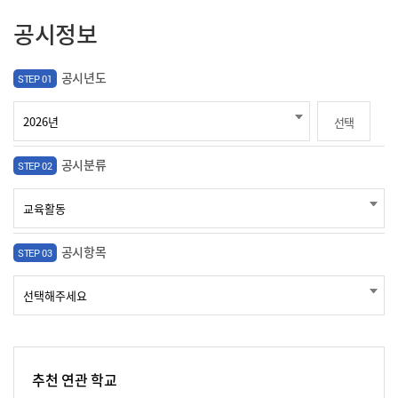
공시정보
공시년도
STEP 01
선택
공시분류
STEP 02
공시항목
STEP 03
추천 연관 학교