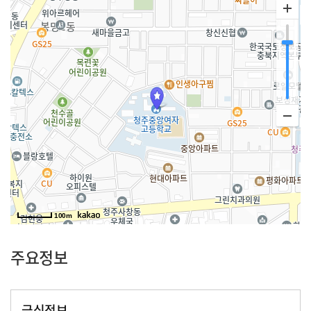
100m
주요정보
급식정보