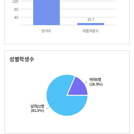
120
80
40
10.7
장서수
대출자료수
성별학생수
남자
여자
22.0
여자5명
(18.5%)
남자22명
(81.5%)