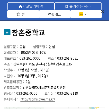
학교알리미 홈
즐겨찾는 학교 모아보기
즐겨찾기 선택
카카오톡 공유 
URL 복사
창촌중학교
중
설립구분 :
공립
설립유형 :
단설
설립일자 :
1952년 06월 10일
대표번호 :
033-261-0006
팩스 :
033-261-9581
주소 :
강원특별자치도 춘천시 남산면 강촌로 136
학생수 :
27명 (남 22명 , 여 5명)
교원수 :
10명
(남
3
명 , 여
7
명)
체육집회공간 :
2실
관할교육청 :
강원특별자치도춘천교육지원청
행정실 :
033-261-0006
교무실 :
033-262-8119
홈페이지 :
http://ccms.gwe.ms.kr/