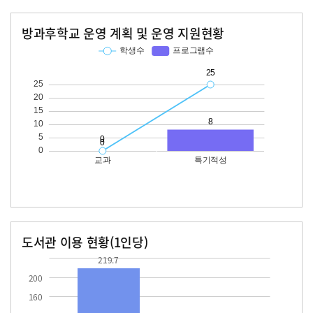
방과후학교 운영 계획 및 운영 지원현황
교과
특기적성
학생수
프로그램수
학생수
프로그램수
25
도서관 이용 현황(1인당)
장서수
대출자료수
219.7
10.7
219.7
200
160