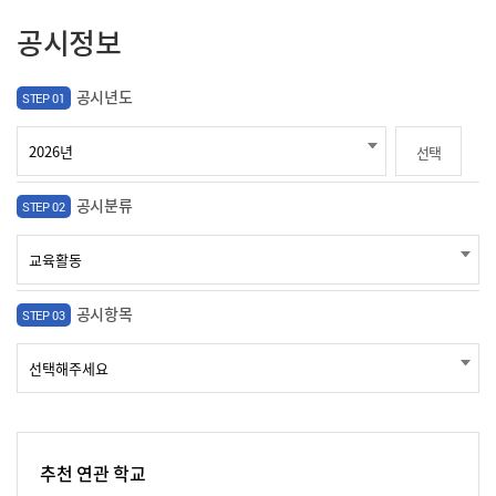
공시정보
공시년도
STEP 01
선택
공시분류
STEP 02
공시항목
STEP 03
추천 연관 학교