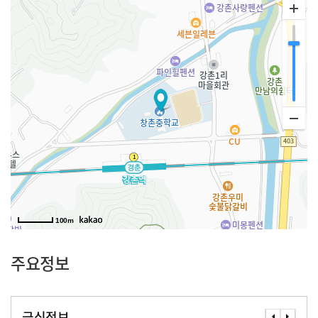
100m
주요정보
급식정보