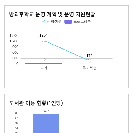
방과후학교 운영 계획 및 운영 지원현황
교과
특기적성
학생수
프로그램수
학생수
프로그램수
1264
60
178
13
도서관 이용 현황(1인당)
장서수
대출자료수
34.5
34.5
36
32
28
24