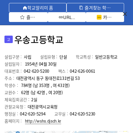
학교알리미 홈
즐겨찾는 학교 모아보기
즐겨찾기 선택
카카오톡 공유 
URL 복사
우송고등학교
고
설립구분 :
사립
설립유형 :
단설
학교특성 :
일반고등학교
설립일자 :
1954년 04월 30일
대표번호 :
042-620-5200
팩스 :
042-626-0061
주소 :
대전광역시 동구 동대전로131번길 53
학생수 :
784명 (남 353명 , 여 431명)
교원수 :
62명
(남
42
명 , 여
20
명)
체육집회공간 :
2실
관할교육청 :
대전광역시교육청
행정실 :
042-620-5294
교무실 :
042-620-5230
홈페이지 :
http://wshs.djsch.kr