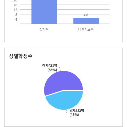
20
16
12
8
4.8
4
장서수
대출자료수
성별학생수
남자
여자
353.0
431.0
여자431명
(55%)
남자353명
(45%)