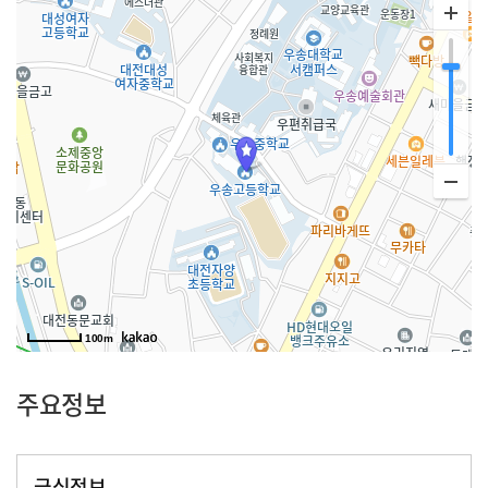
100m
주요정보
급식정보