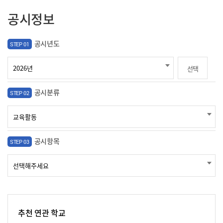
공시정보
공시년도
STEP 01
선택
공시분류
STEP 02
공시항목
STEP 03
추천 연관 학교