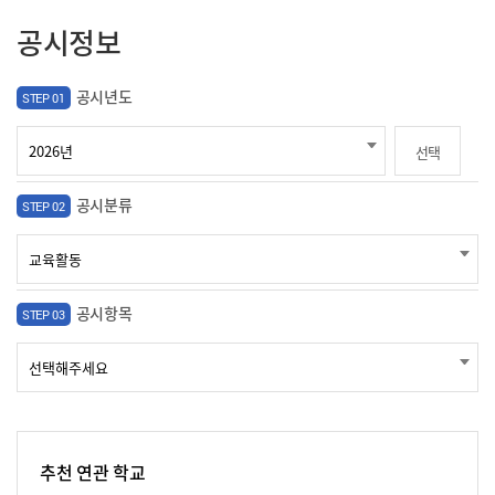
공시정보
공시년도
STEP 01
선택
공시분류
STEP 02
공시항목
STEP 03
추천 연관 학교