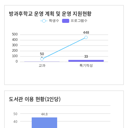
방과후학교 운영 계획 및 운영 지원현황
교과
특기적성
학생수
프로그램수
학생수
프로그램수
50
448
33
도서관 이용 현황(1인당)
장서수
대출자료수
44.8
22.3
50
44.8
40