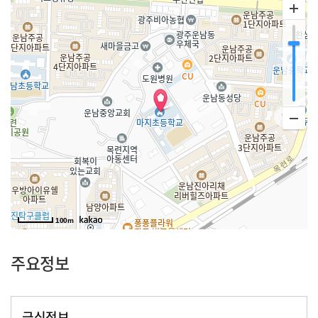
100m
주요정보
급식정보