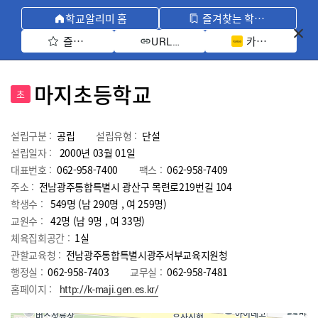
학교알리미 홈
즐겨찾는 학교 모아보기
즐겨찾기 선택
카카오톡 공유 
URL 복사
마지초등학교
초
설립구분 :
공립
설립유형 :
단설
설립일자 :
2000년 03월 01일
대표번호 :
062-958-7400
팩스 :
062-958-7409
주소 :
전남광주통합특별시 광산구 목련로219번길 104
학생수 :
549명 (남 290명 , 여 259명)
교원수 :
42명
(남
9
명 , 여
33
명)
체육집회공간 :
1실
관할교육청 :
전남광주통합특별시광주서부교육지원청
행정실 :
062-958-7403
교무실 :
062-958-7481
홈페이지 :
http://k-maji.gen.es.kr/