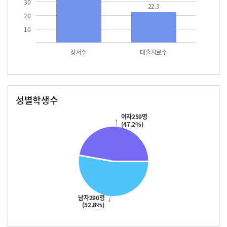
30
22.3
20
10
장서수
대출자료수
성별학생수
남자
여자
290.0
259.0
여자259명
(47.2%)
남자290명
(52.8%)