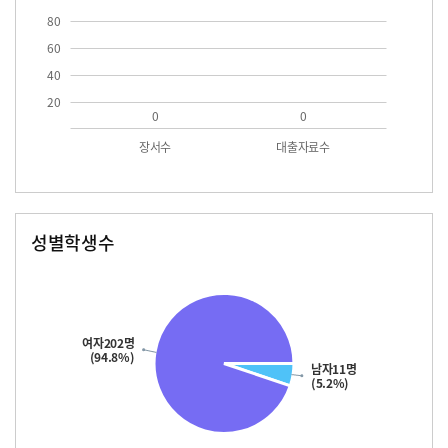
80
60
40
20
0
0
장서수
대출자료수
성별학생수
남자
여자
11.0
202.0
여자202명
(94.8%)
남자11명
(5.2%)