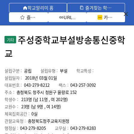
학교알리미 홈
즐겨찾는 학교 모아보기
즐겨찾기 선택
카카오톡 공유 
URL 복사
주성중학교부설방송통신중학
기타
교
설립구분 :
공립
설립유형 :
부설
학교특성 :
설립일자 :
2018년 03월 01일
대표번호 :
043-279-8212
팩스 :
043-257-3092
주소 :
충청북도 청주시 청원구 율량로 152
학생수 :
213명 (남 11명 , 여 202명)
교원수 :
23명
(남
9
명 , 여
14
명)
체육집회공간 :
0실
관할교육청 :
충청북도청주교육지원청
행정실 :
043-279-8205
교무실 :
043-279-8283