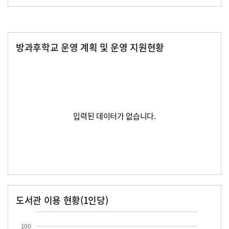
방과후학교 운영 계획 및 운영 지원현황
입력된 데이터가 없습니다.
도서관 이용 현황(1인당)
장서수
대출자료수
100