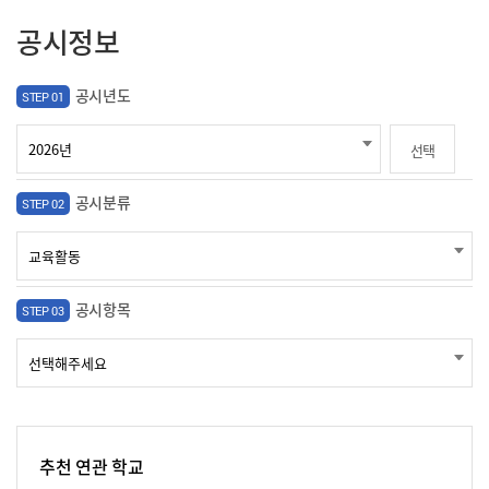
공시정보
공시년도
STEP 01
선택
공시분류
STEP 02
공시항목
STEP 03
추천 연관 학교