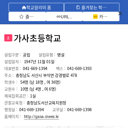
학교알리미 홈
즐겨찾는 학교 모아보기
즐겨찾기 선택
카카오톡 공유 
URL 복사
가사초등학교
초
설립구분 :
공립
설립유형 :
병설
설립일자 :
1947년 11월 01일
대표번호 :
041-669-1394
팩스 :
041-669-1393
주소 :
충청남도 서산시 부석면 강경벌로 478
학생수 :
54명 (남 18명 , 여 36명)
교원수 :
10명
(남
4
명 , 여
6
명)
체육집회공간 :
1실
관할교육청 :
충청남도서산교육지원청
행정실 :
041-669-1394
교무실 :
041-669-1398
홈페이지 :
http://gasa.cnees.kr