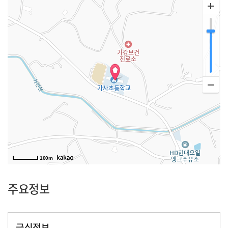
100m
주요정보
급식정보