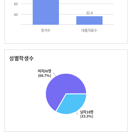
80
32.4
40
장서수
대출자료수
성별학생수
남자
여자
18.0
36.0
여자36명
(66.7%)
남자18명
(33.3%)