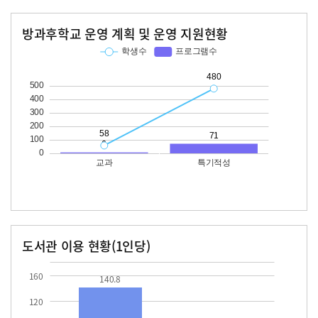
방과후학교 운영 계획 및 운영 지원현황
교과
특기적성
학생수
프로그램수
학생수
프로그램수
58
480
71
도서관 이용 현황(1인당)
장서수
대출자료수
140.8
32.4
160
140.8
120