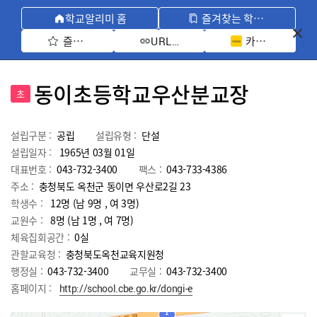
학교알리미 홈
즐겨찾는 학교 모아보기
즐겨찾기 선택
카카오톡 공유 
URL 복사
동이초등학교우산분교장
초
설립구분 :
공립
설립유형 :
단설
설립일자 :
1965년 03월 01일
대표번호 :
043-732-3400
팩스 :
043-733-4386
주소 :
충청북도 옥천군 동이면 우산로2길 23
학생수 :
12명 (남 9명 , 여 3명)
교원수 :
8명
(남
1
명 , 여
7
명)
체육집회공간 :
0실
관할교육청 :
충청북도옥천교육지원청
행정실 :
043-732-3400
교무실 :
043-732-3400
홈페이지 :
http://school.cbe.go.kr/dongi-e