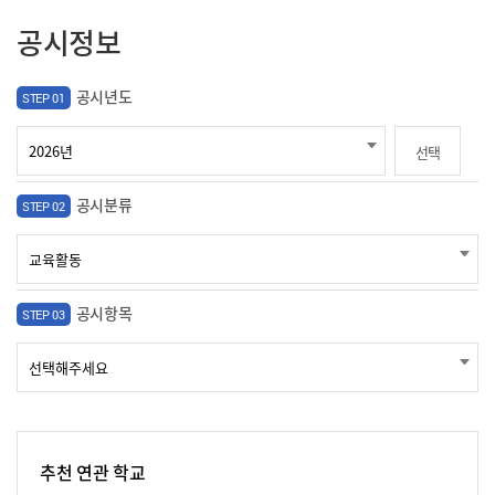
공시정보
공시년도
STEP 01
선택
공시분류
STEP 02
공시항목
STEP 03
추천 연관 학교