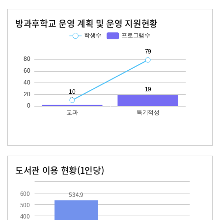
방과후학교 운영 계획 및 운영 지원현황
교과
특기적성
학생수
프로그램수
학생수
프로그램수
10
79
19
도서관 이용 현황(1인당)
장서수
대출자료수
534.9
25.0
600
534.9
500
400