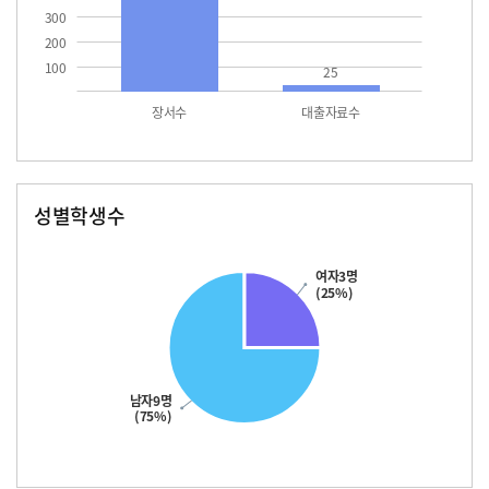
300
200
100
25
장서수
대출자료수
성별학생수
남자
여자
여자3명
(25%)
남자9명
(75%)