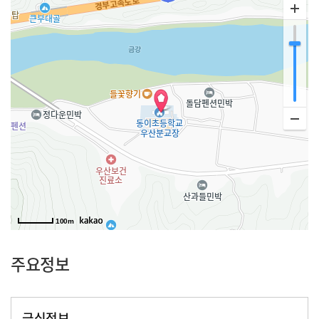
100m
주요정보
급식정보