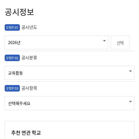
공시정보
공시년도
STEP 01
선택
공시분류
STEP 02
공시항목
STEP 03
추천 연관 학교