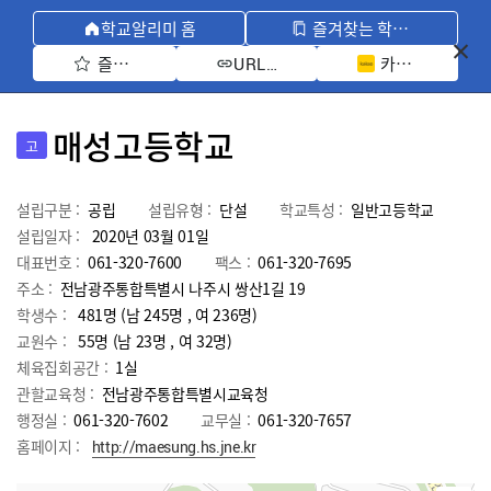
학교알리미 홈
즐겨찾는 학교 모아보기
즐겨찾기 선택
카카오톡 공유 
URL 복사
매성고등학교
고
설립구분 :
공립
설립유형 :
단설
학교특성 :
일반고등학교
설립일자 :
2020년 03월 01일
대표번호 :
061-320-7600
팩스 :
061-320-7695
주소 :
전남광주통합특별시 나주시 쌍산1길 19
학생수 :
481명 (남 245명 , 여 236명)
교원수 :
55명
(남
23
명 , 여
32
명)
체육집회공간 :
1실
관할교육청 :
전남광주통합특별시교육청
행정실 :
061-320-7602
교무실 :
061-320-7657
홈페이지 :
http://maesung.hs.jne.kr