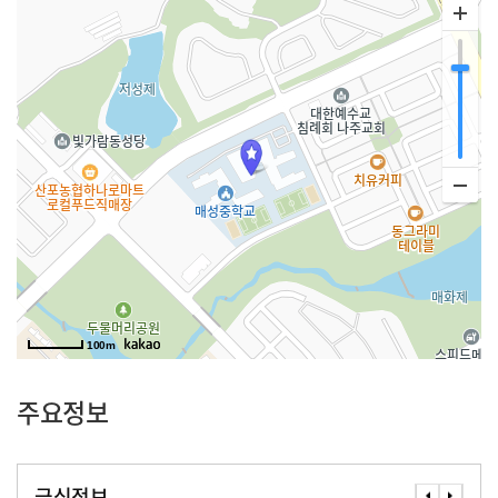
100m
주요정보
급식정보