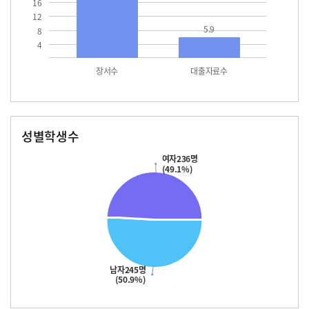
16
12
5.9
8
4
장서수
대출자료수
성별학생수
남자
여자
245.0
236.0
여자236명
(49.1%)
남자245명
(50.9%)