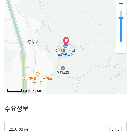
100m
주요정보
급식정보