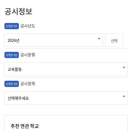
공시정보
공시년도
STEP 01
선택
공시분류
STEP 02
공시항목
STEP 03
추천 연관 학교