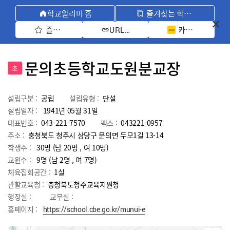
학교알리미 홈
즐겨찾는 학교 모아보기
즐겨찾기 선택
카카오톡 공유 
URL 복사
문의초등학교도원분교장
초
설립구분 :
공립
설립유형 :
단설
설립일자 :
1941년 05월 31일
대표번호 :
043-221-7570
팩스 :
043221-0957
주소 :
충청북도 청주시 상당구 문의면 두모1길 13-14
학생수 :
30명 (남 20명 , 여 10명)
교원수 :
9명
(남
2
명 , 여
7
명)
체육집회공간 :
1실
관할교육청 :
충청북도청주교육지원청
행정실 :
교무실 :
홈페이지 :
https://school.cbe.go.kr/munui-e