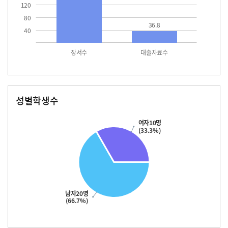
120
80
36.8
40
장서수
대출자료수
성별학생수
남자
여자
20.0
10.0
여자10명
(33.3%)
남자20명
(66.7%)