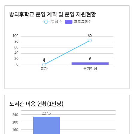
방과후학교 운영 계획 및 운영 지원현황
교과
특기적성
학생수
프로그램수
학생수
프로그램수
85
도서관 이용 현황(1인당)
장서수
대출자료수
227.5
36.8
227.5
240
200
160