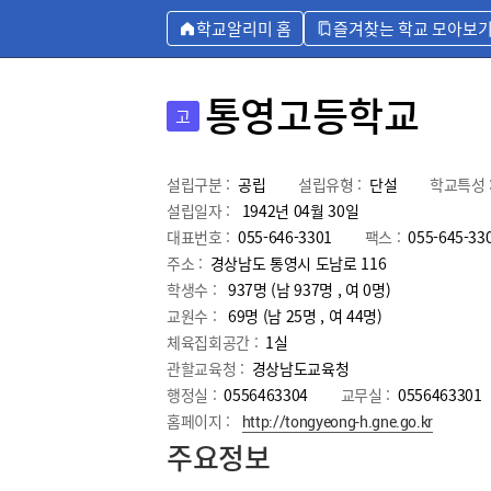
학교알리미 홈
즐겨찾는 학교 모아보
통영고등학교
고
설립구분 :
공립
설립유형 :
단설
학교특성 
설립일자 :
1942년 04월 30일
대표번호 :
055-646-3301
팩스 :
055-645-33
주소 :
경상남도 통영시 도남로 116
학생수 :
937명 (남 937명 , 여 0명)
교원수 :
69명
(남
25
명 , 여
44
명)
체육집회공간 :
1실
관할교육청 :
경상남도교육청
행정실 :
0556463304
교무실 :
0556463301
홈페이지 :
http://tongyeong-h.gne.go.kr
주요정보