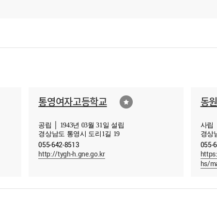
통영여자고등학교
동
공립 │ 1943년 03월 31일 설립
사립 │
경상남도 통영시 도리1길 19
경상남
055-642-8513
055-
http://tygh-h.gne.go.kr
https
hs/m