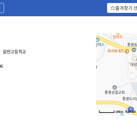
기
즐겨찾기 
:
일반고등학교
06
100m