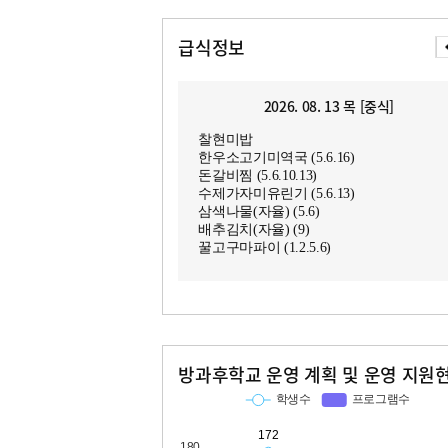
급식정보
2026. 08. 13 목 [중식]
찰현미밥
한우소고기미역국 (5.6.16)
돈갈비찜 (5.6.10.13)
수제가자미유린기 (5.6.13)
삼색나물(자율) (5.6)
배추김치(자율) (9)
꿀고구마파이 (1.2.5.6)
방과후학교 운영 계획 및 운영 지원
교과
특기적성
학생수
프로그램수
학생수
프로그램수
172
18