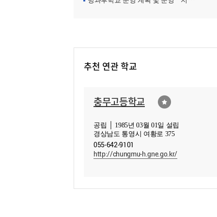
방과후학교 운영 계획 및 운영ㆍ지원현황
추천 연관 학교
충무고등학교
공립 │ 1985년 03월 01일 설립
경상남도 통영시 여황로 375
055-642-9101
http://chungmu-h.gne.go.kr/