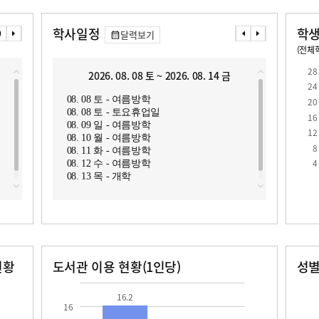
학사일정
학생
달력보기
(전체학
교원1인당 학생수
학급당학생수
15.1
26.8
28
2026. 08. 08 토 ~ 2026. 08. 14 금
2
24
08. 08 토 - 여름방학
08. 1
20
08. 08 토 - 토요휴업일
08. 1
16
08. 09 일 - 여름방학
12
08. 10 월 - 여름방학
8
08. 11 화 - 여름방학
4
08. 12 수 - 여름방학
08. 13 목 - 개학
현황
도서관 이용 현황(1인당)
성
장서수
대출자료수
남자
여자
16.2
937.0
16.2
16