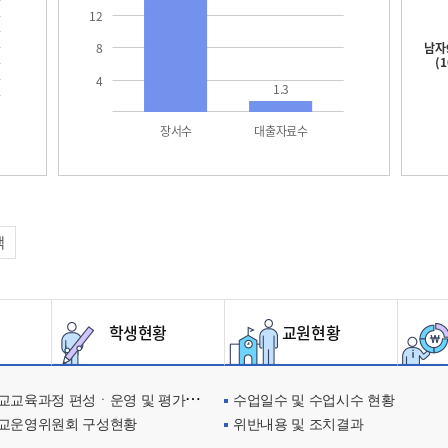
12
남자
8
(
4
1.3
장서수
대출자료수
택
학생현황
교원현황
교육과정 편성ㆍ운영 및 평가에 관한 사항
수업일수 및 수업시수 현황
교운영위원회 구성현황
위반내용 및 조치결과