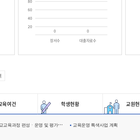
80
60
40
20
0
0
장서수
대출자료수
택
육여건
학생현황
교원현
교육과정 편성ㆍ운영 및 평가에 관한 사항
교육운영 특색사업 계획