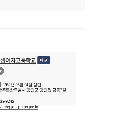
요셉여자고등학교
폐교
 1962년 03월 04일 설립
광주통합특별시 강진군 강진읍 금릉2길
432-9242
//sung-joseph.hs.jne.kr