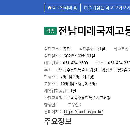
학교알리미 홈
즐겨찾는 학교 모아보
전남미래국제고
각종
설립구분 :
공립
설립유형 :
단설
학교특성 
설립일자 :
2026년 03월 01일
대표번호 :
061-434-2600
팩스 :
061-434-26
주소 :
전남광주통합특별시 강진군 강진읍 금릉2길 2
학생수 :
7명 (남 3명 , 여 4명)
교원수 :
10명
(남
4
명 , 여
6
명)
체육집회공간 :
1실
관할교육청 :
전남광주통합특별시교육청
행정실 :
교무실 :
홈페이지 :
https://jnmt.hs.jne.kr/
주요정보