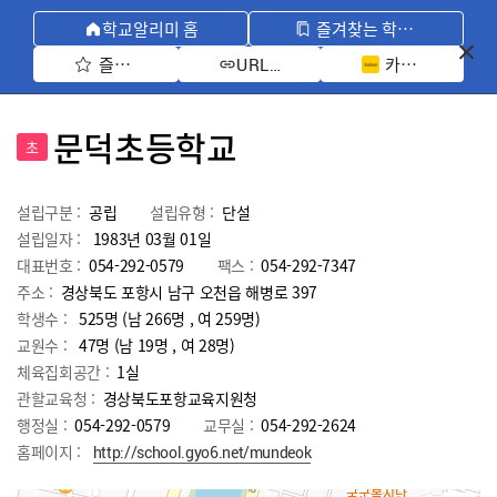
학교알리미 홈
즐겨찾는 학교 모아보기
즐겨찾기 선택
카카오톡 공유 
URL 복사
문덕초등학교
초
설립구분 :
공립
설립유형 :
단설
설립일자 :
1983년 03월 01일
대표번호 :
054-292-0579
팩스 :
054-292-7347
주소 :
경상북도 포항시 남구 오천읍 해병로 397
학생수 :
525명 (남 266명 , 여 259명)
교원수 :
47명
(남
19
명 , 여
28
명)
체육집회공간 :
1실
관할교육청 :
경상북도포항교육지원청
행정실 :
054-292-0579
교무실 :
054-292-2624
홈페이지 :
http://school.gyo6.net/mundeok