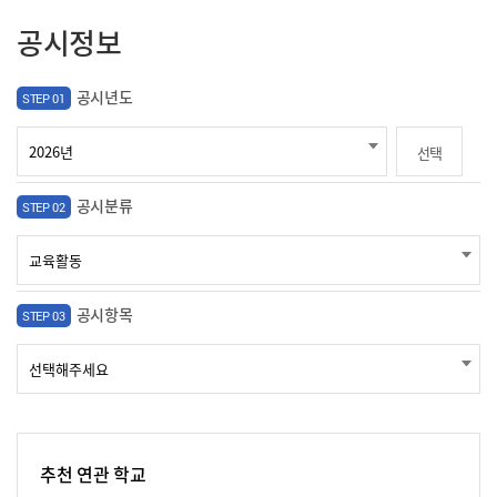
공시정보
공시년도
STEP 01
선택
공시분류
STEP 02
공시항목
STEP 03
추천 연관 학교