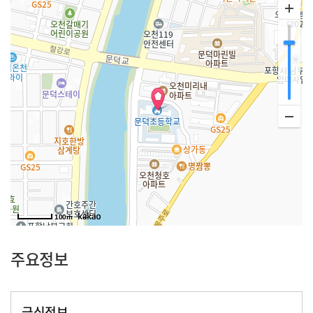
100m
주요정보
급식정보