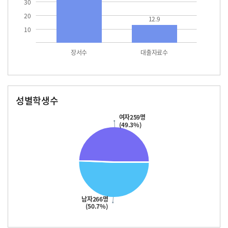
30
20
12.9
10
장서수
대출자료수
성별학생수
남자
여자
266.0
259.0
여자259명
(49.3%)
남자266명
(50.7%)