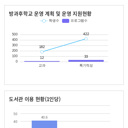
방과후학교 운영 계획 및 운영 지원현황
교과
특기적성
학생수
프로그램수
학생수
프로그램수
182
12
422
33
도서관 이용 현황(1인당)
장서수
대출자료수
40.6
12.9
50
40.6
40