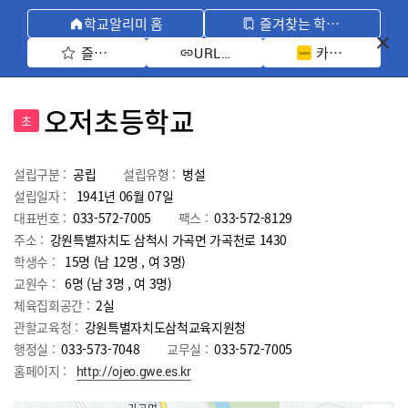
학교알리미 홈
즐겨찾는 학교 모아보기
즐겨찾기 선택
카카오톡 공유 
URL 복사
오저초등학교
초
설립구분 :
공립
설립유형 :
병설
설립일자 :
1941년 06월 07일
대표번호 :
033-572-7005
팩스 :
033-572-8129
주소 :
강원특별자치도 삼척시 가곡면 가곡천로 1430
학생수 :
15명 (남 12명 , 여 3명)
교원수 :
6명
(남
3
명 , 여
3
명)
체육집회공간 :
2실
관할교육청 :
강원특별자치도삼척교육지원청
행정실 :
033-573-7048
교무실 :
033-572-7005
홈페이지 :
http://ojeo.gwe.es.kr