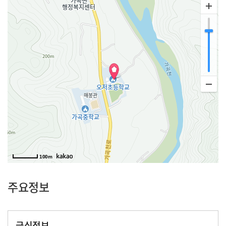
100m
주요정보
급식정보