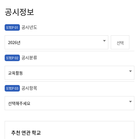
공시정보
공시년도
STEP 01
선택
공시분류
STEP 02
공시항목
STEP 03
추천 연관 학교