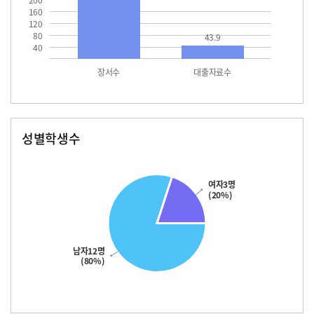
200
160
120
80
43.9
40
장서수
대출자료수
성별학생수
남자
여자
12.0
여자3명
(20%)
남자12명
(80%)