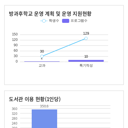
방과후학교 운영 계획 및 운영 지원현황
교과
특기적성
학생수
프로그램수
학생수
프로그램수
30
129
10
도서관 이용 현황(1인당)
장서수
대출자료수
350.6
43.9
350.6
360
320
280
240