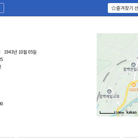
기
즐겨찾기 
:
1943년 10월 05일
25
2
00
100m