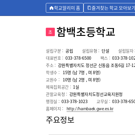
학교알리미 홈
즐겨찾는 학교 모아보
함백초등학교
초
설립구분 :
공립
설립유형 :
단설
설립일자 
대표번호 :
033-378-6500
팩스 :
033-378-10
주소 :
강원특별자치도 정선군 신동읍 조동6길 17-1
학생수 :
15명 (남 7명 , 여 8명)
교원수 :
10명
(남
2
명 , 여
8
명)
체육집회공간 :
1실
관할교육청 :
강원특별자치도정선교육지원청
행정실 :
033-378-1023
교무실 :
033-378-65
홈페이지 :
http://hambaek.gwe.es.kr
주요정보