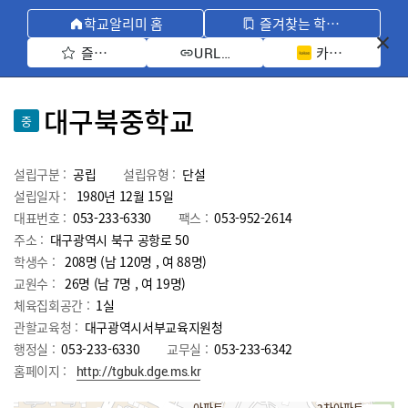
학교알리미 홈
즐겨찾는 학교 모아보기
즐겨찾기 선택
카카오톡 공유 
URL 복사
대구북중학교
중
설립구분 :
공립
설립유형 :
단설
설립일자 :
1980년 12월 15일
대표번호 :
053-233-6330
팩스 :
053-952-2614
주소 :
대구광역시 북구 공항로 50
학생수 :
208명 (남 120명 , 여 88명)
교원수 :
26명
(남
7
명 , 여
19
명)
체육집회공간 :
1실
관할교육청 :
대구광역시서부교육지원청
행정실 :
053-233-6330
교무실 :
053-233-6342
홈페이지 :
http://tgbuk.dge.ms.kr