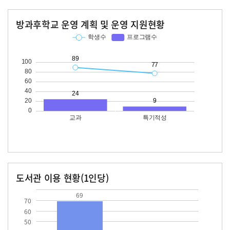
방과후학교 운영 계획 및 운영 지원현황
교과
특기적성
학생수
프로그램수
학생수
프로그램수
89
24
77
도서관 이용 현황(1인당)
장서수
대출자료수
69.0
69
70
60
50