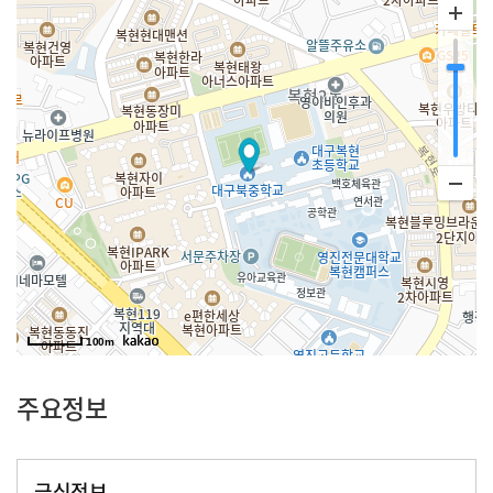
100m
주요정보
급식정보