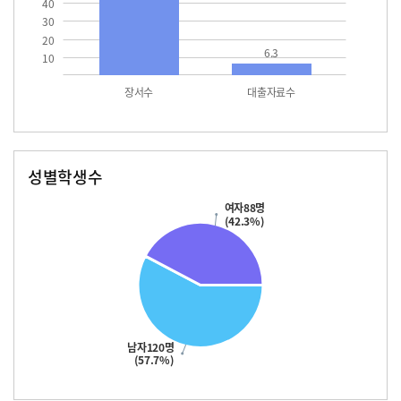
40
30
20
6.3
10
장서수
대출자료수
성별학생수
남자
여자
120.0
88.0
여자88명
(42.3%)
남자120명
(57.7%)