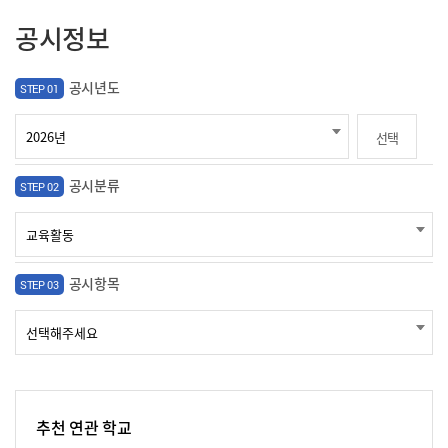
공시정보
공시년도
STEP 01
선택
공시분류
STEP 02
공시항목
STEP 03
추천 연관 학교