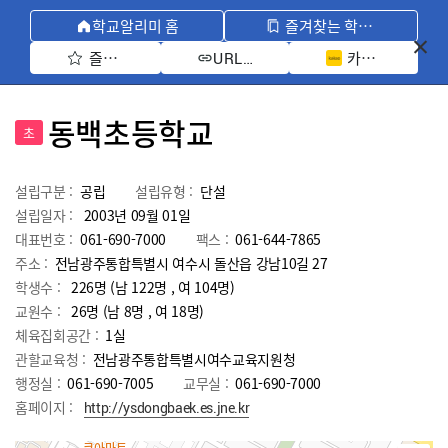
학교알리미 홈
즐겨찾는 학교 모아보기
즐겨찾기 선택
카카오톡 공유 
URL 복사
동백초등학교
초
설립구분 :
공립
설립유형 :
단설
설립일자 :
2003년 09월 01일
대표번호 :
061-690-7000
팩스 :
061-644-7865
주소 :
전남광주통합특별시 여수시 돌산읍 강남10길 27
학생수 :
226명 (남 122명 , 여 104명)
교원수 :
26명
(남
8
명 , 여
18
명)
체육집회공간 :
1실
관할교육청 :
전남광주통합특별시여수교육지원청
행정실 :
061-690-7005
교무실 :
061-690-7000
홈페이지 :
http://ysdongbaek.es.jne.kr