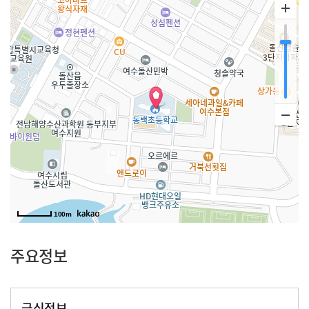
100m
주요정보
급식정보