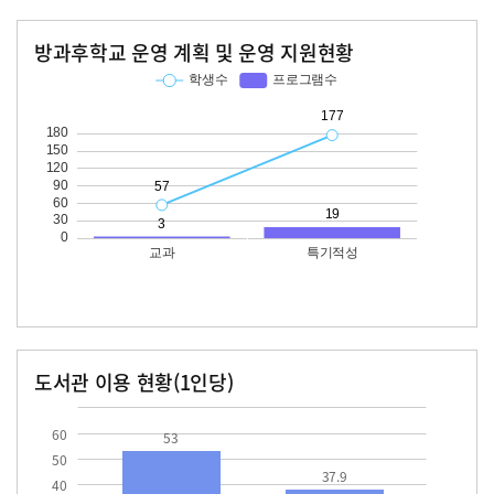
방과후학교 운영 계획 및 운영 지원현황
교과
특기적성
학생수
프로그램수
학생수
프로그램수
57
177
19
도서관 이용 현황(1인당)
장서수
대출자료수
53.0
37.9
60
53
50
37.9
40