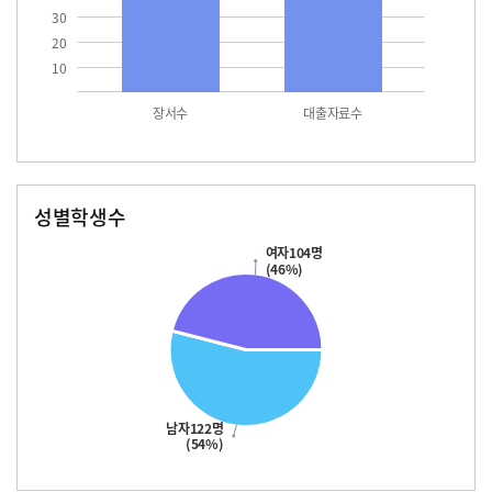
30
20
10
장서수
대출자료수
성별학생수
남자
여자
122.0
104.0
여자104명
(46%)
남자122명
(54%)