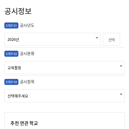
공시정보
공시년도
STEP 01
선택
공시분류
STEP 02
공시항목
STEP 03
추천 연관 학교