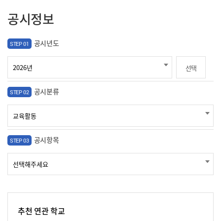
공시정보
공시년도
STEP 01
선택
공시분류
STEP 02
공시항목
STEP 03
추천 연관 학교