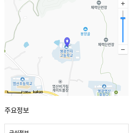
100m
주요정보
급식정보