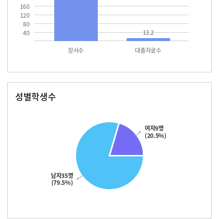
160
120
80
13.2
40
장서수
대출자료수
성별학생수
남자
여자
35.0
여자9명
(20.5%)
남자35명
(79.5%)