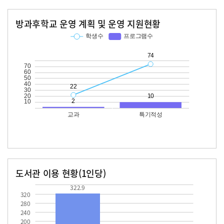
방과후학교 운영 계획 및 운영 지원현황
교과
특기적성
학생수
프로그램수
학생수
프로그램수
22
74
10
도서관 이용 현황(1인당)
장서수
대출자료수
322.9
13.2
322.9
320
280
240
200