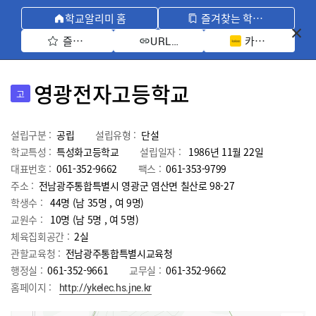
학교알리미 홈
즐겨찾는 학교 모아보기
즐겨찾기 선택
카카오톡 공유 
URL 복사
영광전자고등학교
고
설립구분 :
공립
설립유형 :
단설
학교특성 :
특성화고등학교
설립일자 :
1986년 11월 22일
대표번호 :
061-352-9662
팩스 :
061-353-9799
주소 :
전남광주통합특별시 영광군 염산면 칠산로 98-27
학생수 :
44명 (남 35명 , 여 9명)
교원수 :
10명
(남
5
명 , 여
5
명)
체육집회공간 :
2실
관할교육청 :
전남광주통합특별시교육청
행정실 :
061-352-9661
교무실 :
061-352-9662
홈페이지 :
http://ykelec.hs.jne.kr