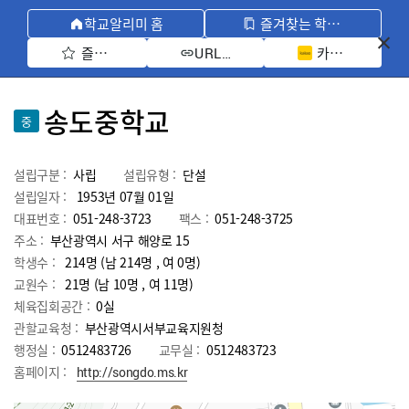
학교알리미 홈
즐겨찾는 학교 모아보기
즐겨찾기 선택
카카오톡 공유 
URL 복사
송도중학교
중
설립구분 :
사립
설립유형 :
단설
설립일자 :
1953년 07월 01일
대표번호 :
051-248-3723
팩스 :
051-248-3725
주소 :
부산광역시 서구 해양로 15
학생수 :
214명 (남 214명 , 여 0명)
교원수 :
21명
(남
10
명 , 여
11
명)
체육집회공간 :
0실
관할교육청 :
부산광역시서부교육지원청
행정실 :
0512483726
교무실 :
0512483723
홈페이지 :
http://songdo.ms.kr