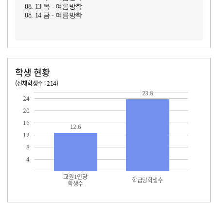
08. 13 목 - 여름방학
08. 14 금 - 여름방학
학생 현황
(전체학생수 : 214)
교원1인당 학생수
학급당학생수
12.6
23.8
23.8
24
20
16
12.6
12
8
4
교원1인당
학급당학생수
학생수