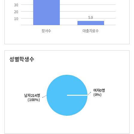
30
20
5.9
10
장서수
대출자료수
성별학생수
남자
여자
214.0
여자0명
(0%)
남자214명
(100%)