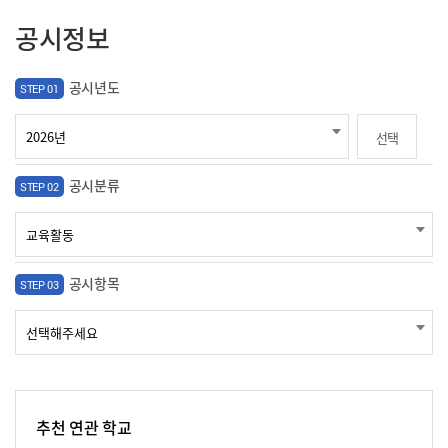
공시정보
공시년도
STEP 01
선택
공시분류
STEP 02
공시항목
STEP 03
추천 연관 학교