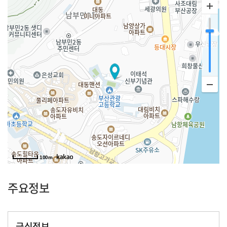
100m
주요정보
급식정보