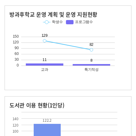
방과후학교 운영 계획 및 운영 지원현황
교과
특기적성
학생수
프로그램수
학생수
프로그램수
129
11
82
도서관 이용 현황(1인당)
장서수
대출자료수
122.2
45.2
140
122.2
120
100