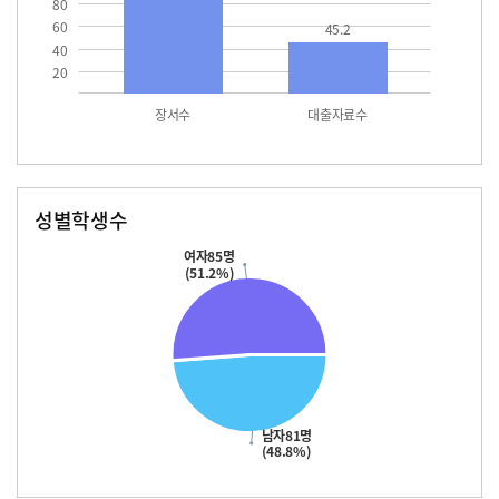
80
60
45.2
40
20
장서수
대출자료수
성별학생수
남자
여자
81.0
85.0
여자85명
(51.2%)
남자81명
(48.8%)