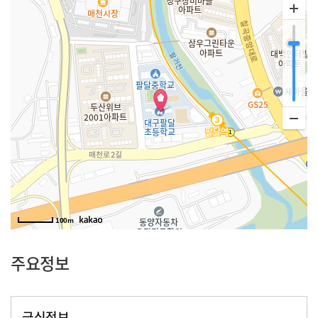
100m
주요정보
급식정보