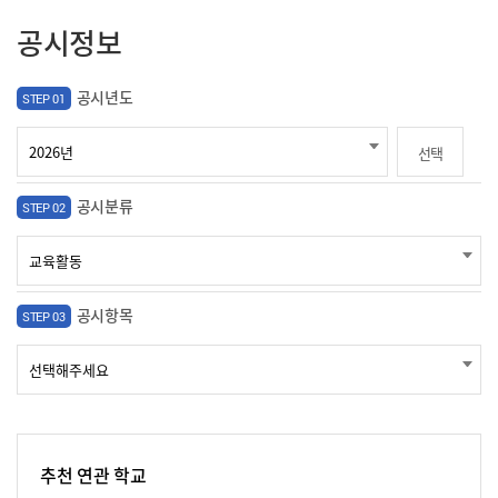
공시정보
공시년도
STEP 01
선택
공시분류
STEP 02
공시항목
STEP 03
추천 연관 학교