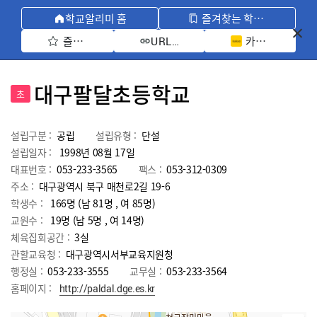
학교알리미 홈
즐겨찾는 학교 모아보기
즐겨찾기 선택
카카오톡 공유 
URL 복사
대구팔달초등학교
초
설립구분 :
공립
설립유형 :
단설
설립일자 :
1998년 08월 17일
대표번호 :
053-233-3565
팩스 :
053-312-0309
주소 :
대구광역시 북구 매천로2길 19-6
학생수 :
166명 (남 81명 , 여 85명)
교원수 :
19명
(남
5
명 , 여
14
명)
체육집회공간 :
3실
관할교육청 :
대구광역시서부교육지원청
행정실 :
053-233-3555
교무실 :
053-233-3564
홈페이지 :
http://paldal.dge.es.kr