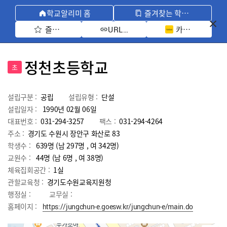
학교알리미 홈
즐겨찾는 학교 모아보기
즐겨찾기 선택
카카오톡 공유 
URL 복사
정천초등학교
초
설립구분 :
공립
설립유형 :
단설
설립일자 :
1990년 02월 06일
대표번호 :
031-294-3257
팩스 :
031-294-4264
주소 :
경기도 수원시 장안구 화산로 83
학생수 :
639명 (남 297명 , 여 342명)
교원수 :
44명
(남
6
명 , 여
38
명)
체육집회공간 :
1실
관할교육청 :
경기도수원교육지원청
행정실 :
교무실 :
홈페이지 :
https://jungchun-e.goesw.kr/jungchun-e/main.do