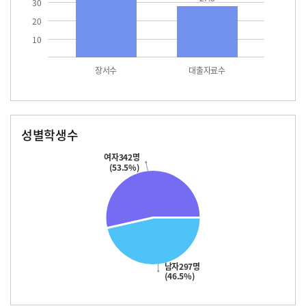
30
20
10
장서수
대출자료수
성별학생수
남자
여자
297.0
342.0
여자342명
(53.5%)
남자297명
(46.5%)