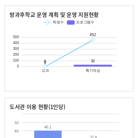
방과후학교 운영 계획 및 운영 지원현황
교과
특기적성
학생수
프로그램수
학생수
프로그램수
452
32
도서관 이용 현황(1인당)
장서수
대출자료수
40.1
27.8
50
40.1
40
27.8