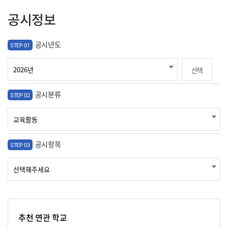
공시정보
공시년도
STEP 01
선택
공시분류
STEP 02
공시항목
STEP 03
추천 연관 학교