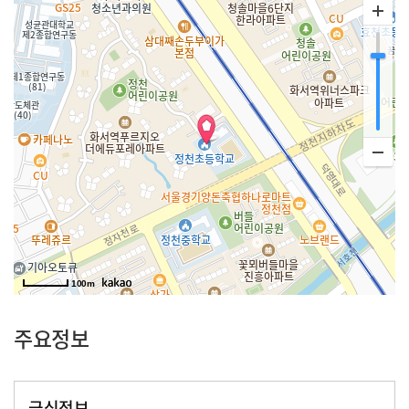
100m
주요정보
급식정보