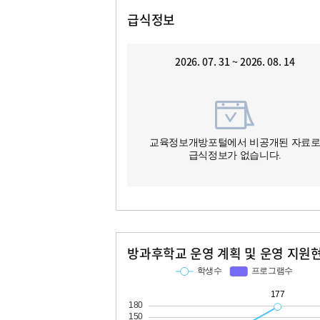
급식정보
2026. 07. 31 ~ 2026. 08. 14
교육정보개방포털에서 비공개된 자료
급식정보가 없습니다.
방과후학교 운영 계획 및 운영 지원
교과
특기적성
학생수
프로그램수
학생수
프로그램수
49
177