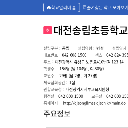
학교알리미 홈
즐겨찾는 학교 모아보
대전송림초등학교
초
설립구분 :
공립
설립유형 :
병설
설립일자 
대표번호 :
042-608-1500
팩스 :
042-824-39
주소 :
대전광역시 유성구 노은로410번길 123-14
학생수 :
184명 (남 104명 , 여 80명)
교원수 :
29명
(남
2
명 , 여
27
명)
체육집회공간 :
1실
관할교육청 :
대전광역시서부교육지원청
행정실 :
042-608-1500
교무실 :
042-608-15
홈페이지 :
http://djsonglimes.djsch.kr/main.do
주요정보