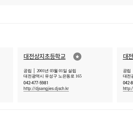
대전상지초등학교
대
공립 │ 2001년 03월 01일 설립
공립 │
대전광역시 유성구 노은동로 165
대전광
042-477-5981
042-
http://djsangjies.djsch.kr
http: