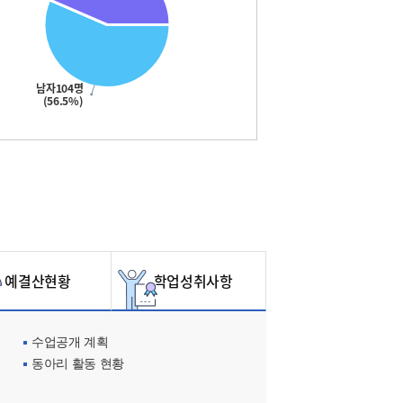
남자104명
(56.5%)
예결산현황
학업성취사항
수업공개 계획
동아리 활동 현황