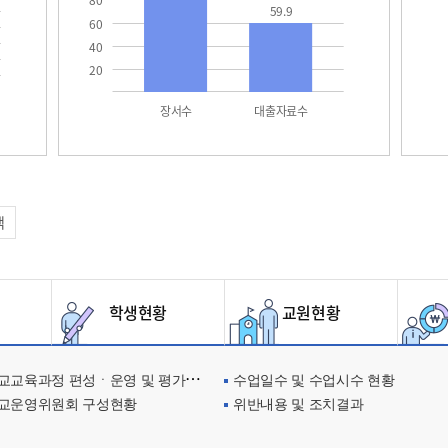
80
59.9
60
40
20
장서수
대출자료수
택
학생현황
교원현황
교육과정 편성ㆍ운영 및 평가에 관한 사항
수업일수 및 수업시수 현황
교운영위원회 구성현황
위반내용 및 조치결과