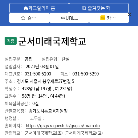
학교알리미 홈
즐겨찾는 학교 모아보기
즐겨찾기 선택
카카오톡 공유 
URL 복사
군서미래국제학교
각종
설립구분 :
공립
설립유형 :
단설
설립일자 :
2021년 03월 01일
대표번호 :
031-500-5200
팩스 :
031-500-5299
주소 :
경기도 시흥시 봉우재로37번길 5
학생수 :
428명 (남 197명 , 여 231명)
교원수 :
58명
(남
14
명 , 여
44
명)
체육집회공간 :
0실
관할교육청 :
경기도시흥교육지원청
행정실 :
교무실 :
홈페이지 :
https://gsgs-s.goesh.kr/gsgs-s/main.do
관련학교 :
군서미래국제학교(초)
군서미래국제학교(고)