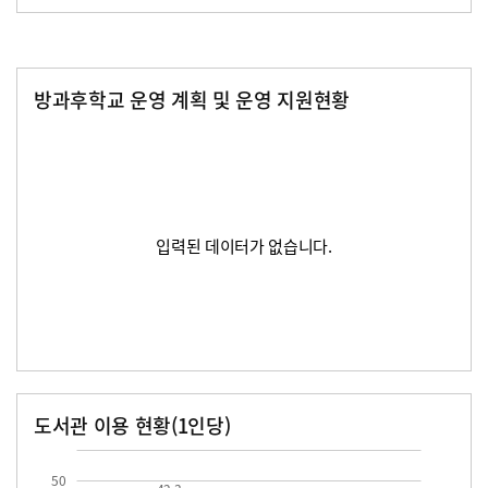
방과후학교 운영 계획 및 운영 지원현황
입력된 데이터가 없습니다.
도서관 이용 현황(1인당)
장서수
대출자료수
42.3
50