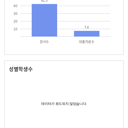
42.3
40
30
20
7.4
10
장서수
대출자료수
성별학생수
남자
여자
데이터가 로드되지 않았습니다.