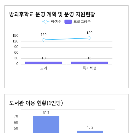
방과후학교 운영 계획 및 운영 지원현황
교과
특기적성
학생수
프로그램수
학생수
프로그램수
129
13
139
13
도서관 이용 현황(1인당)
장서수
대출자료수
69.7
45.2
69.7
70
60
45.2
50