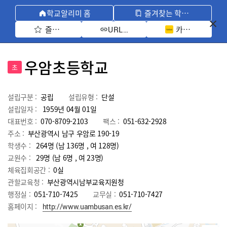
학교알리미 홈
즐겨찾는 학교 모아보기
즐겨찾기 선택
카카오톡 공유 
URL 복사
우암초등학교
초
설립구분 :
공립
설립유형 :
단설
설립일자 :
1959년 04월 01일
대표번호 :
070-8709-2103
팩스 :
051-632-2928
주소 :
부산광역시 남구 우암로 190-19
학생수 :
264명 (남 136명 , 여 128명)
교원수 :
29명
(남
6
명 , 여
23
명)
체육집회공간 :
0실
관할교육청 :
부산광역시남부교육지원청
행정실 :
051-710-7425
교무실 :
051-710-7427
홈페이지 :
http://www.uambusan.es.kr/