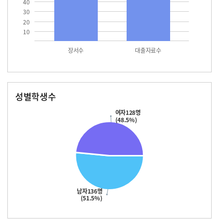
40
30
20
10
장서수
대출자료수
성별학생수
남자
여자
136.0
128.0
여자128명
(48.5%)
남자136명
(51.5%)