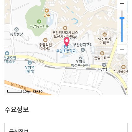
100m
주요정보
급식정보