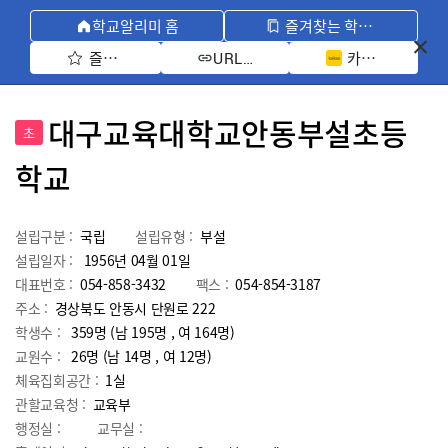
학교알리미 홈
즐겨찾는 학교 모아보기
즐겨찾기 선택
카카오톡 공유 
URL 복사
대구교육대학교안동부설초등
초
학교
설립구분 :
국립
설립유형 :
부설
설립일자 :
1956년 04월 01일
대표번호 :
054-858-3432
팩스 :
054-854-3187
주소 :
경상북도 안동시 단원로 222
학생수 :
359명 (남 195명 , 여 164명)
교원수 :
26명
(남
14
명 , 여
12
명)
체육집회공간 :
1실
관할교육청 :
교육부
행정실 :
교무실 :