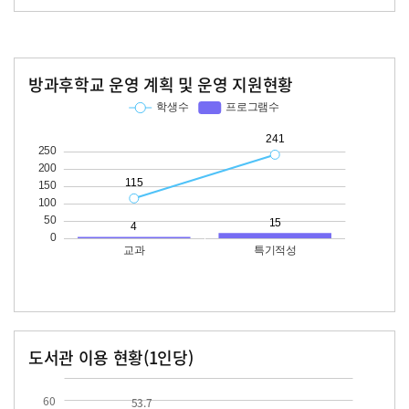
방과후학교 운영 계획 및 운영 지원현황
교과
특기적성
학생수
프로그램수
학생수
프로그램수
115
241
15
도서관 이용 현황(1인당)
장서수
대출자료수
53.7
13.6
60
53.7