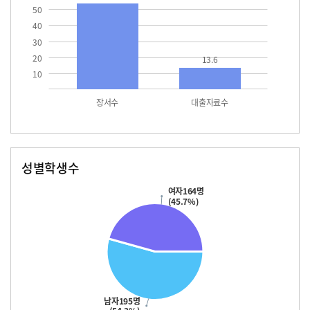
50
40
30
20
13.6
10
장서수
대출자료수
성별학생수
남자
여자
195.0
164.0
여자164명
(45.7%)
남자195명