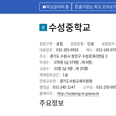
학교알리미 홈
즐겨찾는 학교 모아보
수성중학교
중
설립구분 :
공립
설립유형 :
단설
설립일자 
대표번호 :
031-255-0953
팩스 :
031-241-07
주소 :
경기도 수원시 장안구 수성로363번길 2
학생수 :
379명 (남 379명 , 여 0명)
교원수 :
31명
(남
6
명 , 여
25
명)
체육집회공간 :
1실
관할교육청 :
경기도수원교육지원청
행정실 :
031-245-1147
교무실 :
031-255-09
홈페이지 :
http://suseong-m.goesw.kr
주요정보