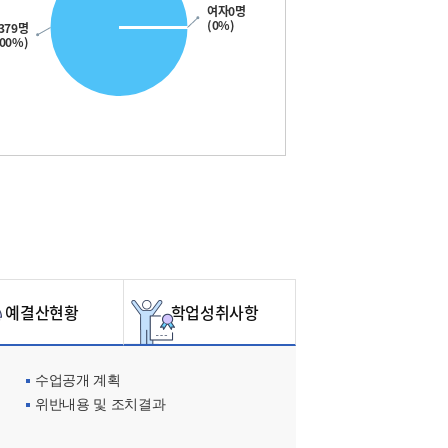
여자0명
(0%)
379명
100%)
예결산현황
학업성취사항
수업공개 계획
위반내용 및 조치결과