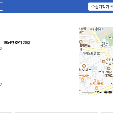
기
즐겨찾기 
:
1954년 09월 20일
85
53
100m