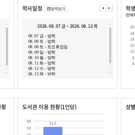
학사일정
학생
달력보기
(전체학
교원1인당 학생수
학급당학생수
15.2
29.2
2026. 08. 07 금 ~ 2026. 08. 13 목
2
28
24
08. 07 금 - 방학
08. 14
20
08. 08 토 - 방학
08. 15
16
08. 08 토 - 토요휴업일
08. 1
12
08. 09 일 - 방학
08. 16
8
08. 10 월 - 방학
08. 17
로
4
08. 11 화 - 방학
08. 1
08. 12 수 - 방학
08. 13 목 - 방학
현황
도서관 이용 현황(1인당)
성
장서수
대출자료수
남자
여자
51.5
379.0
60
51.5
50