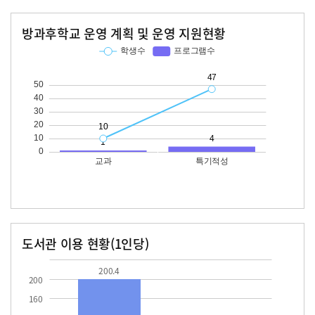
방과후학교 운영 계획 및 운영 지원현황
교과
특기적성
학생수
프로그램수
학생수
프로그램수
10
47
도서관 이용 현황(1인당)
장서수
대출자료수
200.4
26.4
200.4
200
160