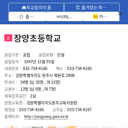
학교알리미 홈
즐겨찾는 학교 모아보기
즐겨찾기 선택
카카오톡 공유 
URL 복사
장양초등학교
초
설립구분 :
공립
설립유형 :
단설
설립일자 :
1947년 12월 03일
대표번호 :
033-734-4166
팩스 :
033-734-4160
주소 :
강원특별자치도 원주시 북원로 2868
학생수 :
54명 (남 33명 , 여 21명)
교원수 :
13명
(남
6
명 , 여
7
명)
체육집회공간 :
2실
관할교육청 :
강원특별자치도원주교육지원청
행정실 :
033-734-4166
교무실 :
033-734-4167
홈페이지 :
http://jangyang.gwe.es.kr