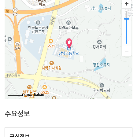
100m
주요정보
급식정보