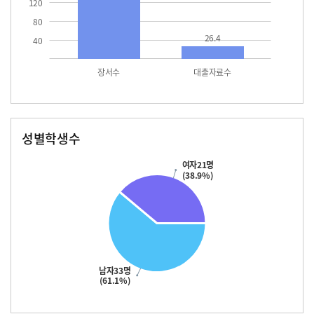
120
80
26.4
40
장서수
대출자료수
성별학생수
남자
여자
33.0
21.0
여자21명
(38.9%)
남자33명
(61.1%)