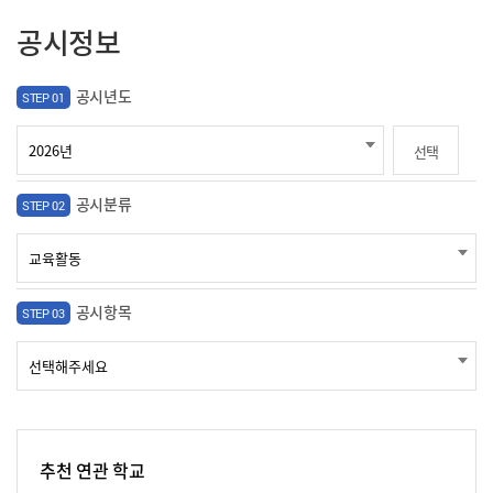
공시정보
공시년도
STEP 01
선택
공시분류
STEP 02
공시항목
STEP 03
추천 연관 학교