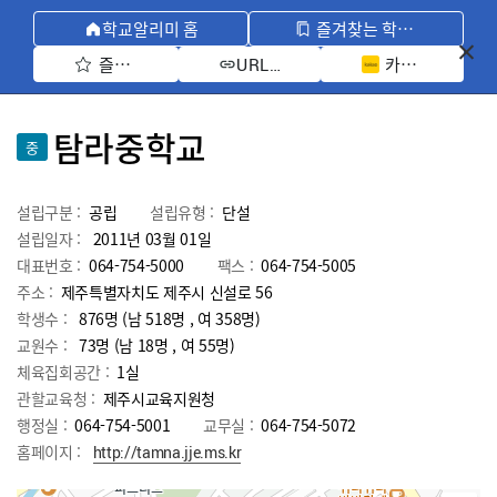
학교알리미 홈
즐겨찾는 학교 모아보기
즐겨찾기 선택
카카오톡 공유 
URL 복사
탐라중학교
중
설립구분 :
공립
설립유형 :
단설
설립일자 :
2011년 03월 01일
대표번호 :
064-754-5000
팩스 :
064-754-5005
주소 :
제주특별자치도 제주시 신설로 56
학생수 :
876명 (남 518명 , 여 358명)
교원수 :
73명
(남
18
명 , 여
55
명)
체육집회공간 :
1실
관할교육청 :
제주시교육지원청
행정실 :
064-754-5001
교무실 :
064-754-5072
홈페이지 :
http://tamna.jje.ms.kr