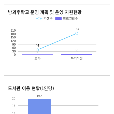
방과후학교 운영 계획 및 운영 지원현황
교과
특기적성
학생수
프로그램수
학생수
프로그램수
44
187
10
도서관 이용 현황(1인당)
장서수
대출자료수
19.5
19.5
20
16
12