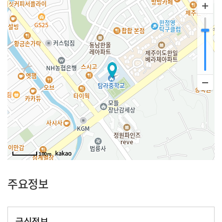
100m
주요정보
급식정보