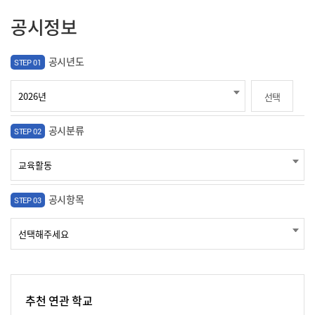
공시정보
공시년도
STEP 01
선택
공시분류
STEP 02
공시항목
STEP 03
추천 연관 학교