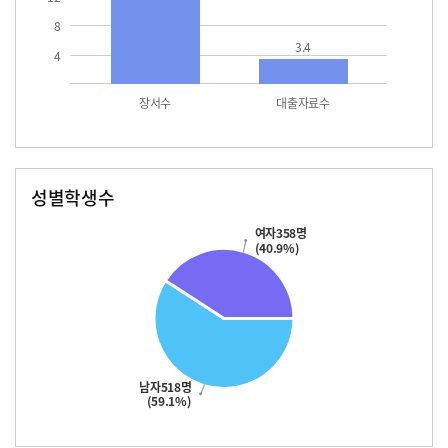
8
3.4
4
장서수
대출자료수
성별학생수
남자
여자
518.0
358.0
여자358명
(40.9%)
남자518명
(59.1%)