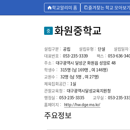
학교알리미 홈
즐겨찾는 학교 모아보
화원중학교
중
설립구분 :
공립
설립유형 :
단설
설립일자 
대표번호 :
053-235-3339
팩스 :
053-636-34
주소 :
대구광역시 달성군 화원읍 성암로 48
학생수 :
315명 (남 169명 , 여 146명)
교원수 :
32명
(남
5
명 , 여
27
명)
체육집회공간 :
1실
관할교육청 :
대구광역시달성교육지원청
행정실 :
053-235-3335
교무실 :
053-235-33
홈페이지 :
http://hw.dge.ms.kr/
주요정보