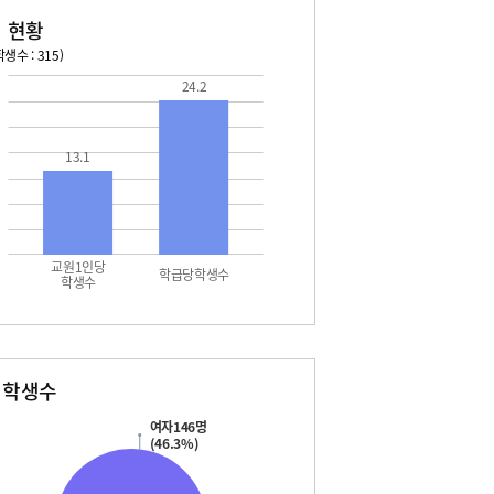
 현황
생수 : 315)
24.2
026. 08. 13 목 ~ 2026. 08. 19 수
2026. 08. 20 목 ~ 2026. 
3 목 - 여름방학
08. 22 토 - 토요휴업일
5 토 - 광복절
13.1
7 월 - 대체공휴일
교원1인당
학급당학생수
학생수
별학생수
여자146명
(46.3%)