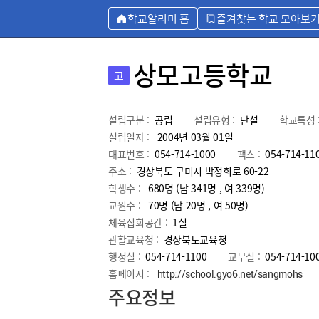
학교알리미 홈
즐겨찾는 학교 모아보
상모고등학교
고
설립구분 :
공립
설립유형 :
단설
학교특성 
설립일자 :
2004년 03월 01일
대표번호 :
054-714-1000
팩스 :
054-714-11
주소 :
경상북도 구미시 박정희로 60-22
학생수 :
680명 (남 341명 , 여 339명)
교원수 :
70명
(남
20
명 , 여
50
명)
체육집회공간 :
1실
관할교육청 :
경상북도교육청
행정실 :
054-714-1100
교무실 :
054-714-10
홈페이지 :
http://school.gyo6.net/sangmohs
주요정보