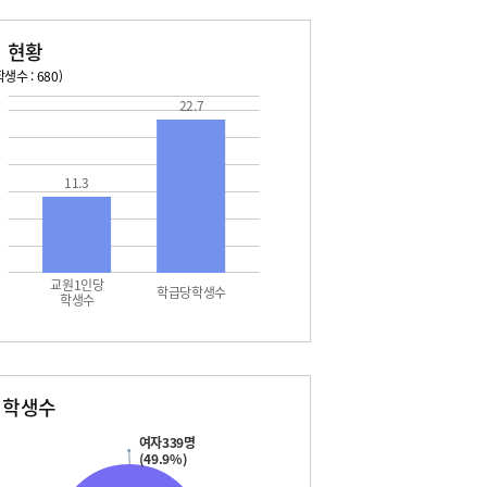
 현황
생수 : 680)
22.7
026. 08. 13 목 ~ 2026. 08. 19 수
2026. 08. 20 목 ~ 2026. 
5 토 - 광복절
08. 22 토 - 토요휴업일
7 월 - 대체공휴일
11.3
교원1인당
학급당학생수
학생수
별학생수
여자339명
(49.9%)