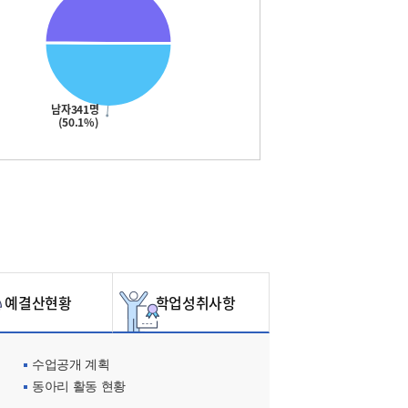
남자341명
(50.1%)
예결산현황
학업성취사항
수업공개 계획
동아리 활동 현황