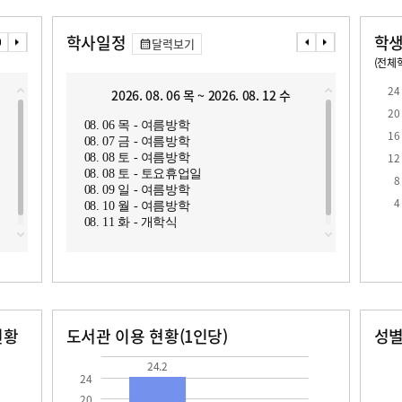
학사일정
학생
달력보기
(전체학
교원1인당 학생수
학급당학생수
11.3
22.7
24
2026. 08. 06 목 ~ 2026. 08. 12 수
2
20
08. 06 목 - 여름방학
08. 1
16
08. 07 금 - 여름방학
08. 1
12
08. 08 토 - 여름방학
08. 08 토 - 토요휴업일
8
08. 09 일 - 여름방학
4
08. 10 월 - 여름방학
08. 11 화 - 개학식
현황
도서관 이용 현황(1인당)
성
장서수
대출자료수
남자
여자
24.2
341.0
339.0
24.2
24
20