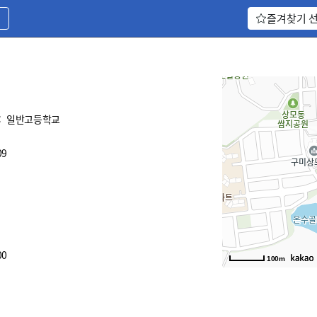
기
즐겨찾기 
:
일반고등학교
09
00
100m