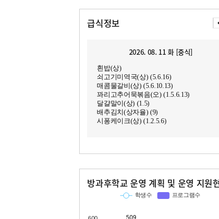
급식정보
2026. 08. 11 화 [중식]
흰밥(상)
쇠고기미역국(상) (5.6.16)
매콤물갈비(상) (5.6.10.13)
꽈리고추어묵볶음(오) (1.5.6.13)
달걀말이(상) (1.5)
배추김치(상자율) (9)
시퐁케이크(상) (1.2.5.6)
방과후학교 운영 계획 및 운영 지원
교과
특기적성
학생수
프로그램수
학생수
프로그램수
509
47
53
10