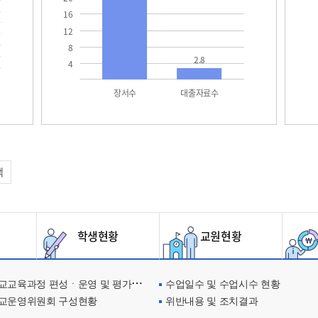
16
12
8
2.8
4
장서수
대출자료수
택
학생현황
교원현황
교육과정 편성ㆍ운영 및 평가에 관한 사항
수업일수 및 수업시수 현황
교운영위원회 구성현황
위반내용 및 조치결과