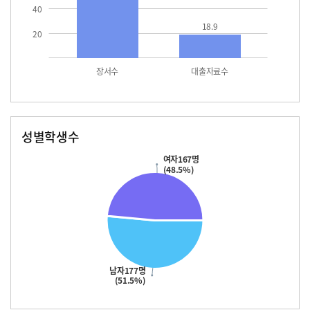
40
18.9
20
장서수
대출자료수
성별학생수
남자
여자
177.0
167.0
여자167명
(48.5%)
남자177명
(51.5%)