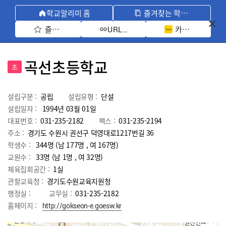
학교알리미 홈
즐겨찾는 학교 모아보기
즐겨찾기 선택
카카오톡 공유 
URL 복사
곡선초등학교
초
설립구분 :
공립
설립유형 :
단설
설립일자 :
1994년 03월 01일
대표번호 :
031-235-2182
팩스 :
031-235-2194
주소 :
경기도 수원시 권선구 덕영대로1217번길 36
학생수 :
344명 (남 177명 , 여 167명)
교원수 :
33명
(남
1
명 , 여
32
명)
체육집회공간 :
1실
관할교육청 :
경기도수원교육지원청
행정실 :
교무실 :
031-235-2182
홈페이지 :
http://gokseon-e.goesw.kr