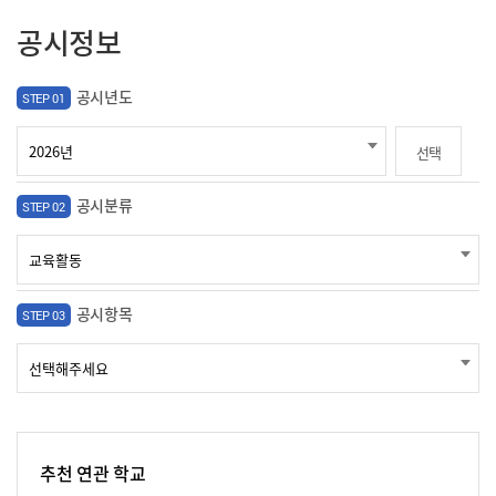
공시정보
공시년도
STEP 01
선택
공시분류
STEP 02
공시항목
STEP 03
추천 연관 학교