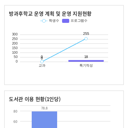
방과후학교 운영 계획 및 운영 지원현황
교과
특기적성
학생수
프로그램수
학생수
프로그램수
255
18
도서관 이용 현황(1인당)
장서수
대출자료수
78.8
18.9
78.8
80
60