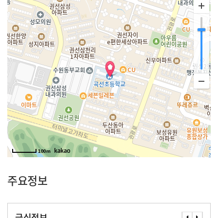
100m
주요정보
급식정보