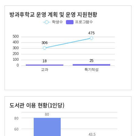
방과후학교 운영 계획 및 운영 지원현황
교과
특기적성
학생수
프로그램수
학생수
프로그램수
306
18
475
25
도서관 이용 현황(1인당)
장서수
대출자료수
80.0
43.5
80
80
60
43.5