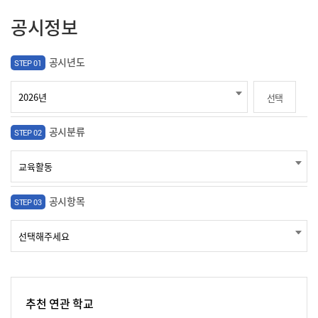
공시정보
공시년도
STEP 01
선택
공시분류
STEP 02
공시항목
STEP 03
추천 연관 학교