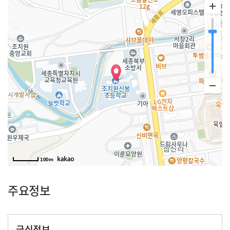
100m
주요정보
급식정보