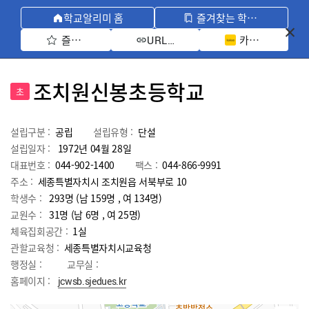
학교알리미 홈
즐겨찾는 학교 모아보기
즐겨찾기 선택
카카오톡 공유 
URL 복사
조치원신봉초등학교
초
설립구분 :
공립
설립유형 :
단설
설립일자 :
1972년 04월 28일
대표번호 :
044-902-1400
팩스 :
044-866-9991
주소 :
세종특별자치시 조치원읍 서북부로 10
학생수 :
293명 (남 159명 , 여 134명)
교원수 :
31명
(남
6
명 , 여
25
명)
체육집회공간 :
1실
관할교육청 :
세종특별자치시교육청
행정실 :
교무실 :
홈페이지 :
jcwsb.sjedues.kr