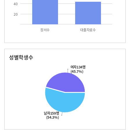
40
20
장서수
대출자료수
성별학생수
남자
여자
159.0
134.0
여자134명
(45.7%)
남자159명
(54.3%)