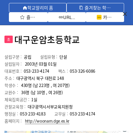
학교알리미 홈
즐겨찾는 학교 모아보기
즐겨찾기 선택
카카오톡 공유 
URL 복사
대구운암초등학교
초
설립구분 :
공립
설립유형 :
단설
설립일자 :
2003년 03월 01일
대표번호 :
053-233-4174
팩스 :
053-326-6086
주소 :
대구광역시 북구 대천로 148
학생수 :
430명 (남 223명 , 여 207명)
교원수 :
36명
(남
10
명 , 여
26
명)
체육집회공간 :
1실
관할교육청 :
대구광역시서부교육지원청
행정실 :
053-233-4183
교무실 :
053-233-4174
홈페이지 :
http://woonam.dge.es.kr