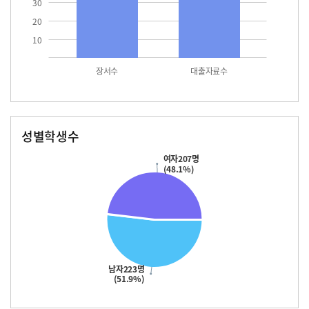
30
20
10
장서수
대출자료수
성별학생수
남자
여자
223.0
207.0
여자207명
(48.1%)
남자223명
(51.9%)