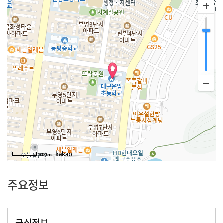
100m
주요정보
급식정보