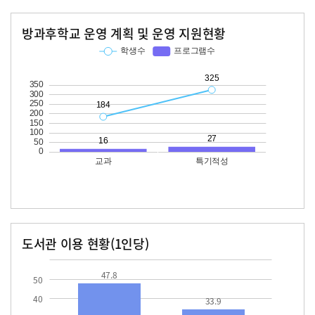
방과후학교 운영 계획 및 운영 지원현황
교과
특기적성
학생수
프로그램수
학생수
프로그램수
184
16
325
27
도서관 이용 현황(1인당)
장서수
대출자료수
47.8
33.9
47.8
50
40
33.9