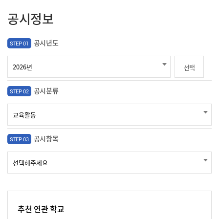
공시정보
공시년도
STEP 01
선택
공시분류
STEP 02
공시항목
STEP 03
추천 연관 학교