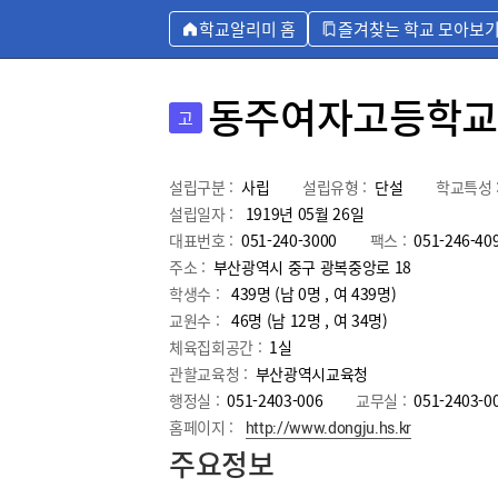
학교알리미 홈
즐겨찾는 학교 모아보
동주여자고등학교
고
설립구분 :
사립
설립유형 :
단설
학교특성 
설립일자 :
1919년 05월 26일
대표번호 :
051-240-3000
팩스 :
051-246-40
주소 :
부산광역시 중구 광복중앙로 18
학생수 :
439명 (남 0명 , 여 439명)
교원수 :
46명
(남
12
명 , 여
34
명)
체육집회공간 :
1실
관할교육청 :
부산광역시교육청
행정실 :
051-2403-006
교무실 :
051-2403-0
홈페이지 :
http://www.dongju.hs.kr
주요정보