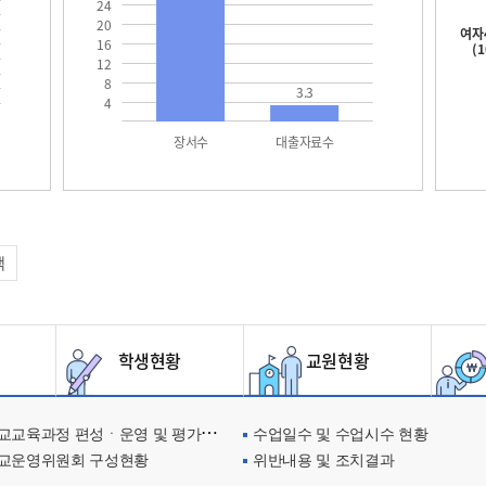
24
20
여자
16
(
12
8
3.3
4
장서수
대출자료수
택
학생현황
교원현황
교육과정 편성ㆍ운영 및 평가에 관한 사항
수업일수 및 수업시수 현황
교운영위원회 구성현황
위반내용 및 조치결과