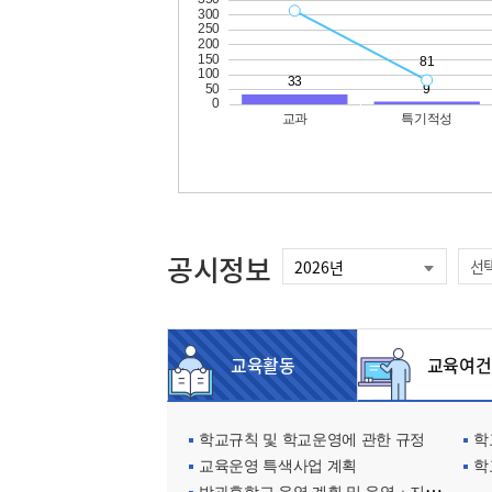
공시정보
선
교육활동
교육여건
학교규칙 및 학교운영에 관한 규정
학교
교육운영 특색사업 계획
학