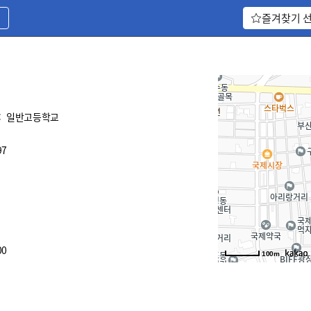
기
즐겨찾기 
:
일반고등학교
97
00
100m