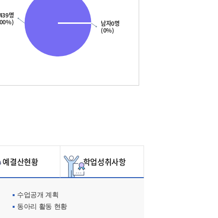
439명
100%)
남자0명
(0%)
예결산현황
학업성취사항
수업공개 계획
동아리 활동 현황