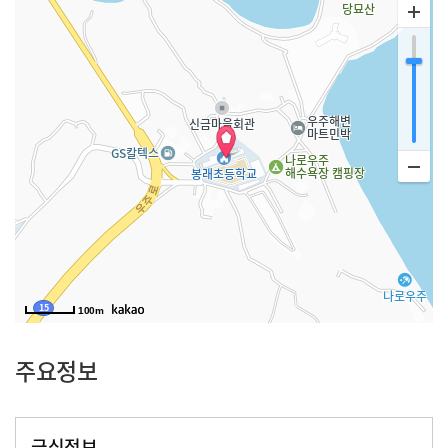
100m
주요정보
급식정보