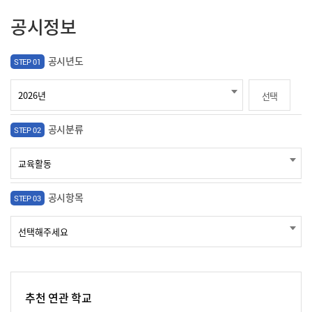
공시정보
공시년도
STEP 01
선택
공시분류
STEP 02
공시항목
STEP 03
추천 연관 학교